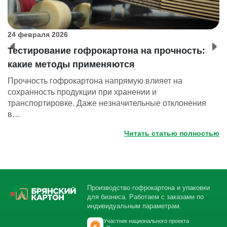
24 февраля 2026
0
Тестирование гофрокартона на прочность:
Б
какие методы применяются
п
Прочность гофрокартона напрямую влияет на
В
сохранность продукции при хранении и
п
транспортировке. Даже незначительные отклонения
к
в…
Читать статью полностью
Производство гофрокартона и упаковки
для бизнеса. Работаем с заказами по
индивидуальным параметрам.
Участник национального проекта