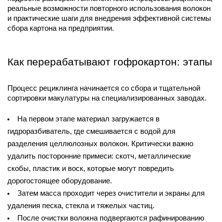
реальные возможности повторного использования волокон 
market@tdbrkarton.ru
и практические шаги для внедрения эффективной системы 
+7 (4832) 71-44-42
сбора картона на предприятии.
г. Брянск, Белобережская улица, 1А
© 2014 - 2026 | ООО ТД "Брянский картон" Все права защищены,
информация принадлежит владельцу сайта. Копирование
Как перерабатывают гофрокартон: этапы
материалов с сайта строго запрещено.
Процесс рециклинга начинается со сбора и тщательной 
сортировки макулатуры на специализированных заводах.
На первом этапе материал загружается в 
гидроразбиватель, где смешивается с водой для 
разделения целлюлозных волокон. Критически важно 
удалить посторонние примеси: скотч, металлические 
скобы, пластик и воск, которые могут повредить 
дорогостоящее оборудование.
Затем масса проходит через очистители и экраны для 
удаления песка, стекла и тяжелых частиц.
После очистки волокна подвергаются рафинированию 