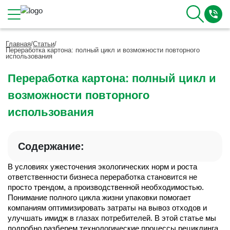
Каталог
Главная
/
Статьи
/
Переработка картона: полный цикл и возможности повторного
использования
Переработка картона: полный цикл и
О Компании
возможности повторного
Контакты
Отзывы
использования
Полезное
Вакансии
Содержание:
Документация
Наши технологии
В условиях ужесточения экологических норм и роста 
Гофротара с печатью
ответственности бизнеса переработка становится не 
просто трендом, а производственной необходимостью. 
Фотогалерея
Понимание полного цикла жизни упаковки помогает 
Рассчитать стоимость упаковки
компаниям оптимизировать затраты на вывоз отходов и 
Заказать звонок
улучшать имидж в глазах потребителей. В этой статье мы 
подробно разберем технологические процессы рециклинга, 
Пн-Пт 8:00 - 17:00