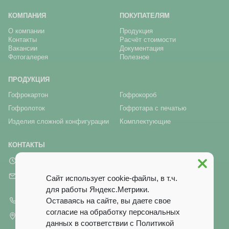
КОМПАНИЯ
ПОКУПАТЕЛЯМ
О компании
Продукция
Контакты
Расчёт стоимости
Вакансии
Документация
Фотогалерея
Полезное
ПРОДУКЦИЯ
Гофрокартон
Гофрокороб
Гофролоток
Гофротара с печатью
Изделия сложной конфигурации
Комплектующие
КОНТАКТЫ
Пн-Пт 8:00 - 17:00
market@tdbrkarton.ru
Сайт использует cookie-файлы, в т.ч.
office@tdbrkarton.ru
для работы Яндекс.Метрики.
+7 (4832) 71-44-42
Оставаясь на сайте, вы даете свое
согласие на обработку персональных
г. Брянск, рп Белые Берега,
данных в соответствии с
Политикой
ул. Белобережская, 1А