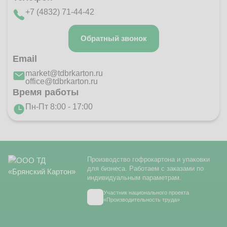
market@tdbrkarton.ru
+7 (4832) 71-44-42
+7 (4832) 71-44-42
г. Брянск, Белобережская улица, 1А
Обратный звонок
© 2014 - 2026 | ООО ТД "Брянский картон" Все права защищены,
информация принадлежит владельцу сайта. Копирование
Email
материалов с сайта строго запрещено.
market@tdbrkarton.ru
office@tdbrkarton.ru
Время работы
Пн-Пт 8:00 - 17:00
Производство гофрокартона и упаковки
для бизнеса. Работаем с заказами по
индивидуальным параметрам.
Участник национального проекта
«Производительность труда»