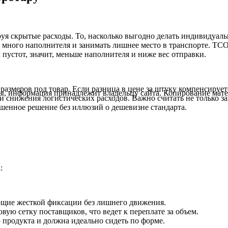
уя скрытые расходы. То, насколько выгодно делать индивидуаль
 много наполнителя и занимать лишнее место в транспорте. TCO
пустот, значит, меньше наполнителя и ниже вес отправки.
азмеров под товар. Если разница в цене за штуку компенсирует
ы, информация принадлежит владельцу сайта. Копирование матер
 снижения логистических расходов. Важно считать не только за
шенное решение без иллюзий о дешевизне стандарта.
:
щие жесткой фиксации без лишнего движения.
вую сетку поставщиков, что ведет к переплате за объем.
 продукта и должна идеально сидеть по форме.