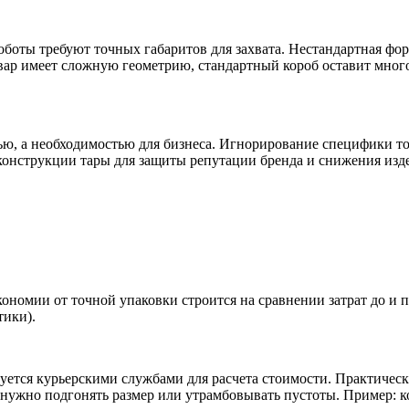
оботы требуют точных габаритов для захвата. Нестандартная ф
овар имеет сложную геометрию, стандартный короб оставит мног
ю, а необходимостью для бизнеса. Игнорирование специфики тов
онструкции тары для защиты репутации бренда и снижения изде
ономии от точной упаковки строится на сравнении затрат до и 
тики).
уется курьерскими службами для расчета стоимости. Практичес
е нужно подгонять размер или утрамбовывать пустоты. Пример: к