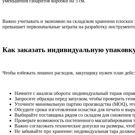
уменьшения габаритов коробки на 5 см.
Важно учитывать и экономию на складском хранении плоских з
превышает первоначальные затраты на разработку инструменто
Как заказать индивидуальную упаковку
Чтобы избежать лишних расходов, закупщику нужен план дейс
Начните с анализа оборота: индивидуальный тираж оправ
Запросите образцы перед запуском, чтобы проверить гео
Уточните минимальную партию производства (MOQ), чтоб
Обсудите сроки изготовления оснастки для печати и выр
Выбирайте поставщика рядом со складом для снижения 
Проверьте возможность постепенного масштабирования т
Важно согласовать технические допуски на размеры, что
Не забывайте про хранение: индивидуальная тара должна