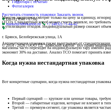
Гофротара с печатью
Фотогалерея
Рассчитать стоимость упаковки
Заказать звонок
Многие закупщики смотрят только на цену за единицу, игнорир
Пн-Пт 8:00 - 17:00
(TCO). Стандартный короб может стоить дешевле, но требовать
market@tdbrkarton.ru
+7 (4832) 71-44-42
и утилизацию отходов. Индивидуальный размер снижает объем 
г. Брянск, Белобережская улица, 1А
Автоматизация упаковки также выигрывает от стандартизации р
© 2014 - 2026 | ООО ТД "Брянский картон" Все права защищен
магазины часто переходят на индивидуальную тару именно ради
экономит 30% на доставке. Анализ TCO помогает принять взве
Когда нужна нестандартная упаковка
Вот конкретные сценарии, когда нужна нестандартная упаковка
Первый сценарий — хрупкие или ценные товары, требую
Второй — габаритные изделия, которые не влезают в типо
Третий — премиум-сегмент, где упаковка является частью