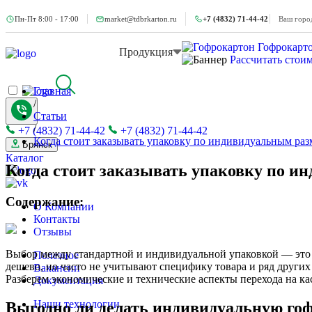
Пн-Пт 8:00 - 17:00
market@tdbrkarton.ru
+7 (4832) 71-44-42
Ваш горо
Гофрокарт
Продукция
Рассчитать стои
Главная
/
Статьи
/
+7 (4832) 71-44-42
+7 (4832) 71-44-42
Когда стоит заказывать упаковку по индивидуальным ра
Брянск
Каталог
Когда стоит заказывать упаковку по и
Содержание:
О Компании
Контакты
Отзывы
Выбор между стандартной и индивидуальной упаковкой — это 
Полезное
дешево, но часто не учитывают специфику товара и ряд других
Вакансии
Разберем экономические и технические аспекты перехода на к
Документация
Наши технологии
Выгодно ли делать индивидуальную го