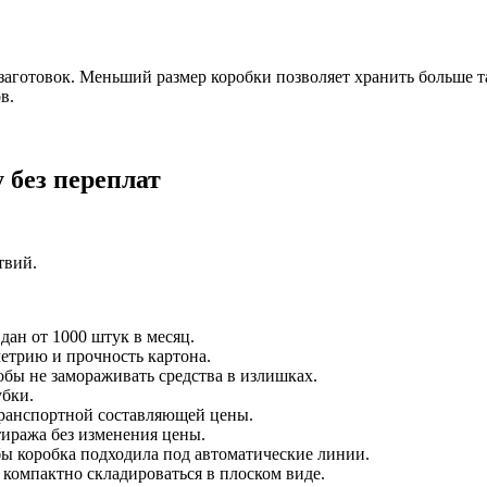
аготовок. Меньший размер коробки позволяет хранить больше та
в.
 без переплат
твий.
дан от 1000 штук в месяц.
метрию и прочность картона.
ы не замораживать средства в излишках.
убки.
транспортной составляющей цены.
иража без изменения цены.
бы коробка подходила под автоматические линии.
 компактно складироваться в плоском виде.