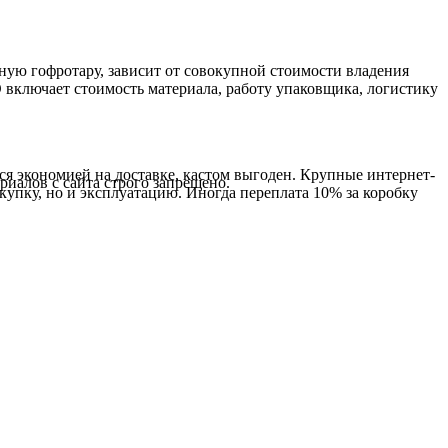
ную гофротару, зависит от совокупной стоимости владения
 включает стоимость материала, работу упаковщика, логистику
ся экономией на доставке, кастом выгоден. Крупные интернет-
иалов с сайта строго запрещено.
купку, но и эксплуатацию. Иногда переплата 10% за коробку