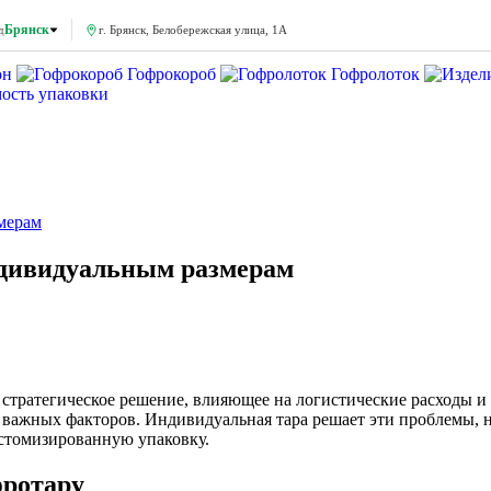
Брянск
д
г. Брянск, Белобережская улица, 1А
он
Гофрокороб
Гофролоток
мость упаковки
змерам
ндивидуальным размерам
стратегическое решение, влияющее на логистические расходы и
 важных факторов. Индивидуальная тара решает эти проблемы, н
астомизированную упаковку.
фротару