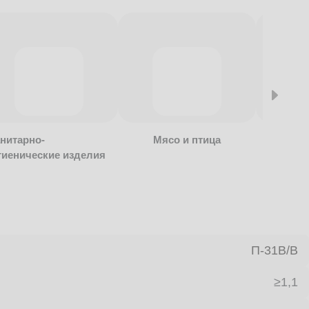
нитарно-
Мясо и птица
Алкогол
гиенические изделия
безалко
продукц
П-31В/B
≥1,1