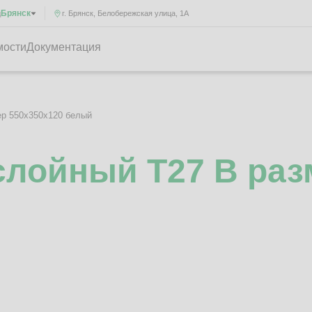
Брянск
д
г. Брянск, Белобережская улица, 1А
мости
Документация
ер 550x350x120 белый
лойный Т27 B раз