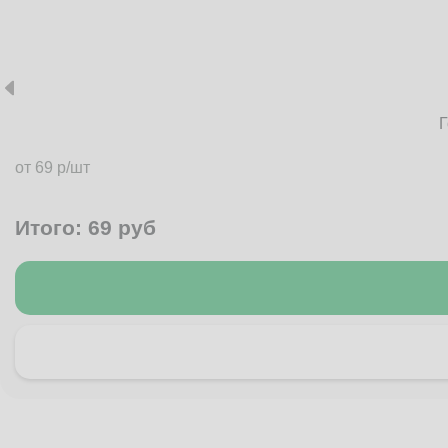
Г
от 69 р/шт
Итого:
69
руб