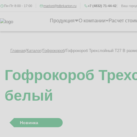
Пн-Пт 8:00 - 17:00
market@tdbrkarton.ru
+7 (4832) 71-44-42
Ваш горо
Продукция
О компании
Расчет стои
Главная
/
Каталог
/
Гофрокороб
/
Гофрокороб Трехслойный Т27 B разм
Гофрокороб Трехс
белый
Новинка