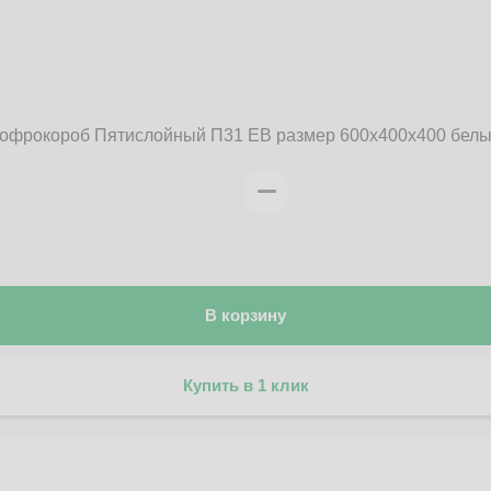
офрокороб Пятислойный П31 EB размер 600x400x400 бел
В корзину
Купить в 1 клик