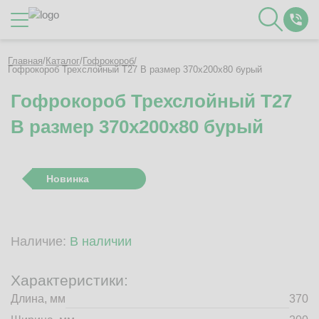
Каталог
Главная
/
Каталог
/
Гофрокороб
/
Гофрокороб Трехслойный Т27 B размер 370x200x80 бурый
Гофрокороб Трехслойный Т27
О Компании
B размер 370x200x80 бурый
Контакты
Отзывы
Полезное
Новинка
Вакансии
Документация
Наши технологии
Наличие:
В наличии
Гофротара с печатью
Фотогалерея
Характеристики:
Рассчитать стоимость упаковки
Длина, мм
370
Заказать звонок
Пн-Пт 8:00 - 17:00