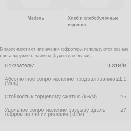
Мебель
Хлеб и хлебобулочные
изделия
В зависимости от назначения гофротары используются разные
цвета наружного лайнера (бурый или белый).
Показатель:
П-31В/B
Абсолютное сопротивление продавливанию
≥1,1
(Мпа)
Стойкость к торцевому сжатию (кН/м)
≥5
Удельное сопротивление разрыву вдоль
≥7
гофров по линии рилевки (кН/м)