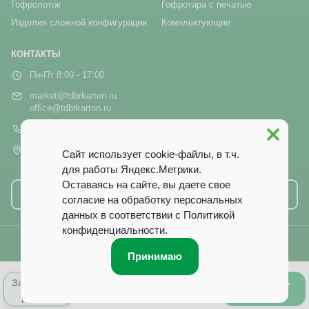
Гофролоток
Гофротара с печатью
Изделия сложной конфигурации
Комплектующие
КОНТАКТЫ
Пн-Пт 8:00 - 17:00
market@tdbrkarton.ru
office@tdbrkarton.ru
+7 (4832) 71-44-42
г. Брянск, рп Белые Берега,
Сайт использует cookie-файлы, в т.ч.
ул. Белобережская, 1А
для работы Яндекс.Метрики.
Оставаясь на сайте, вы даете свое
Написать нам
согласие на обработку персональных
данных в соответствии с
Политикой
конфиденциальности
.
© 2014–2026 ООО ТД «Брянский Картон». Все права защищены.
Принимаю
0
Оформить
Запросить
Лист заказа
заказ
расчёт