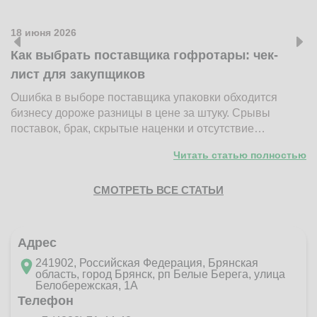
18 июня 2026
1
Как выбрать поставщика гофротары: чек-
К
лист для закупщиков
ж
Ошибка в выборе поставщика упаковки обходится
Н
бизнесу дороже разницы в цене за штуку. Срывы
д
поставок, брак, скрытые наценки и отсутствие…
п
Читать статью полностью
СМОТРЕТЬ ВСЕ СТАТЬИ
Адрес
241902, Российская Федерация, Брянская
область, город Брянск, рп Белые Берега, улица
Белобережская, 1А
Телефон