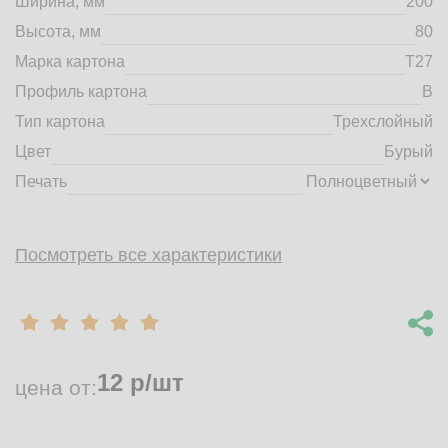
Ширина, мм
200
market@tdbrkarton.ru
Высота, мм
80
+7 (4832) 71-44-42
Марка картона
Т27
г. Брянск, Белобережская улица, 1А
© 2014 - 2026 | ООО ТД "Брянский картон" Все права защищены,
Профиль картона
B
информация принадлежит владельцу сайта. Копирование
Тип картона
Трехслойный
материалов с сайта строго запрещено.
Цвет
Бурый
Печать
Посмотреть все характеристики
12
р/шт
цена от: