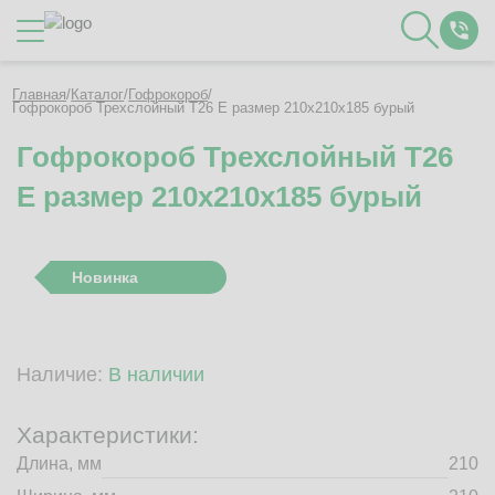
Каталог
Главная
/
Каталог
/
Гофрокороб
/
Гофрокороб Трехслойный Т26 E размер 210x210x185 бурый
Гофрокороб Трехслойный Т26
О Компании
E размер 210x210x185 бурый
Контакты
Отзывы
Полезное
Новинка
Вакансии
Документация
Наши технологии
Наличие:
В наличии
Гофротара с печатью
Фотогалерея
Характеристики:
Рассчитать стоимость упаковки
Длина, мм
210
Заказать звонок
Пн-Пт 8:00 - 17:00