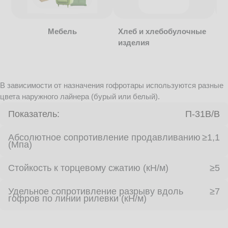
Мебель
Хлеб и хлебобулочные
изделия
В зависимости от назначения гофротары используются разные
цвета наружного лайнера (бурый или белый).
Показатель:
П-31В/B
Абсолютное сопротивление продавливанию
≥1,1
(Мпа)
Стойкость к торцевому сжатию (кН/м)
≥5
Удельное сопротивление разрыву вдоль
≥7
гофров по линии рилевки (кН/м)