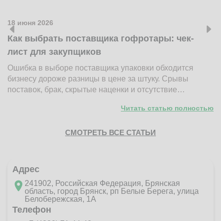
18 июня 2026
1
Как выбрать поставщика гофротары: чек-
К
лист для закупщиков
ж
Ошибка в выборе поставщика упаковки обходится
Н
бизнесу дороже разницы в цене за штуку. Срывы
д
поставок, брак, скрытые наценки и отсутствие…
п
Читать статью полностью
СМОТРЕТЬ ВСЕ СТАТЬИ
Адрес
241902, Российская Федерация, Брянская
область, город Брянск, рп Белые Берега, улица
Белобережская, 1А
Телефон