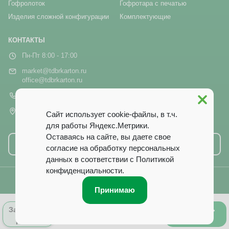
Гофролоток
Гофротара с печатью
Изделия сложной конфигурации
Комплектующие
КОНТАКТЫ
Пн-Пт 8:00 - 17:00
market@tdbrkarton.ru
office@tdbrkarton.ru
+7 (4832) 71-44-42
г. Брянск, рп Белые Берега,
Сайт использует cookie-файлы, в т.ч.
ул. Белобережская, 1А
для работы Яндекс.Метрики.
Оставаясь на сайте, вы даете свое
Написать нам
согласие на обработку персональных
данных в соответствии с
Политикой
конфиденциальности
.
© 2014–2026 ООО ТД «Брянский Картон». Все права защищены.
Принимаю
0
Оформить
Запросить
Лист заказа
заказ
расчёт