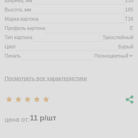
Ширина, мм
210
market@tdbrkarton.ru
Высота, мм
185
+7 (4832) 71-44-42
Марка картона
Т26
г. Брянск, Белобережская улица, 1А
© 2014 - 2026 | ООО ТД "Брянский картон" Все права защищены,
Профиль картона
E
информация принадлежит владельцу сайта. Копирование
Тип картона
Трехслойный
материалов с сайта строго запрещено.
Цвет
Бурый
Печать
Посмотреть все характеристики
11
р/шт
цена от: