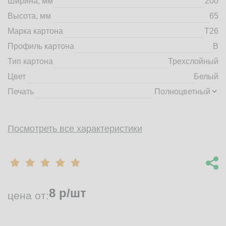
Ширина, мм
200
market@tdbrkarton.ru
Высота, мм
65
+7 (4832) 71-44-42
Марка картона
Т26
г. Брянск, Белобережская улица, 1А
© 2014 - 2026 | ООО ТД "Брянский картон" Все права защищены,
Профиль картона
B
информация принадлежит владельцу сайта. Копирование
Тип картона
Трехслойный
материалов с сайта строго запрещено.
Цвет
Белый
Печать
Посмотреть все характеристики
8
р/шт
цена от: