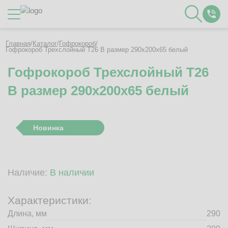
Каталог
Главная
/
Каталог
/
Гофрокороб
/
Гофрокороб Трехслойный Т26 B размер 290x200x65 белый
Гофрокороб Трехслойный Т26
О Компании
B размер 290x200x65 белый
Контакты
Отзывы
Полезное
Новинка
Вакансии
Документация
Наши технологии
Наличие:
В наличии
Гофротара с печатью
Фотогалерея
Характеристики:
Рассчитать стоимость упаковки
Длина, мм
290
Заказать звонок
Пн-Пт 8:00 - 17:00