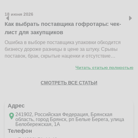
18 июня 2026
1
Как выбрать поставщика гофротары: чек-
К
лист для закупщиков
ж
Ошибка в выборе поставщика упаковки обходится
Н
бизнесу дороже разницы в цене за штуку. Срывы
д
поставок, брак, скрытые наценки и отсутствие…
п
Читать статью полностью
СМОТРЕТЬ ВСЕ СТАТЬИ
Адрес
241902, Российская Федерация, Брянская
область, город Брянск, рп Белые Берега, улица
Белобережская, 1А
Телефон