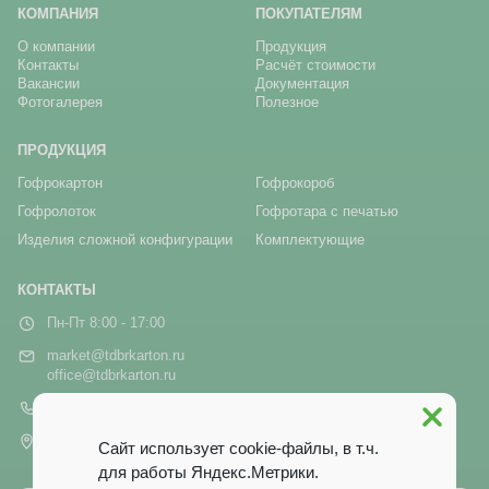
КОМПАНИЯ
ПОКУПАТЕЛЯМ
О компании
Продукция
Контакты
Расчёт стоимости
Вакансии
Документация
Фотогалерея
Полезное
ПРОДУКЦИЯ
Гофрокартон
Гофрокороб
Гофролоток
Гофротара с печатью
Изделия сложной конфигурации
Комплектующие
КОНТАКТЫ
Пн-Пт 8:00 - 17:00
market@tdbrkarton.ru
office@tdbrkarton.ru
+7 (4832) 71-44-42
г. Брянск, рп Белые Берега,
Сайт использует cookie-файлы, в т.ч.
ул. Белобережская, 1А
для работы Яндекс.Метрики.