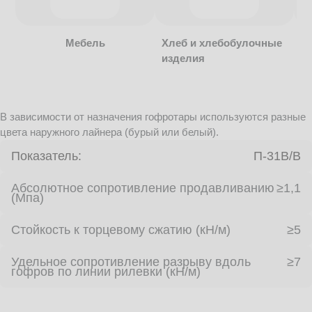
Мебель
Хлеб и хлебобулочные
изделия
В зависимости от назначения гофротары используются разные
цвета наружного лайнера (бурый или белый).
Показатель:
П-31В/B
Абсолютное сопротивление продавливанию
≥1,1
(Мпа)
Стойкость к торцевому сжатию (кН/м)
≥5
Удельное сопротивление разрыву вдоль
≥7
гофров по линии рилевки (кН/м)