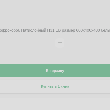
офрокороб Пятислойный П31 EB размер 600x400x400 бел
В корзину
Купить в 1 клик