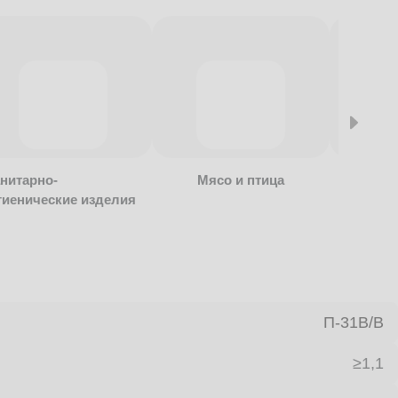
нитарно-
Мясо и птица
Алкогол
гиенические изделия
безалко
продукц
П-31В/B
≥1,1