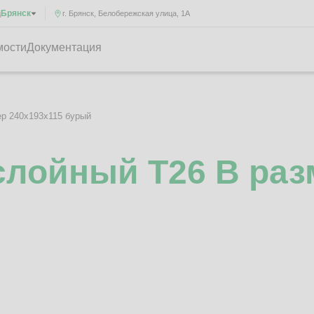
Брянск
д
г. Брянск, Белобережская улица, 1А
мости
Документация
р 240x193x115 бурый
лойный Т26 B раз