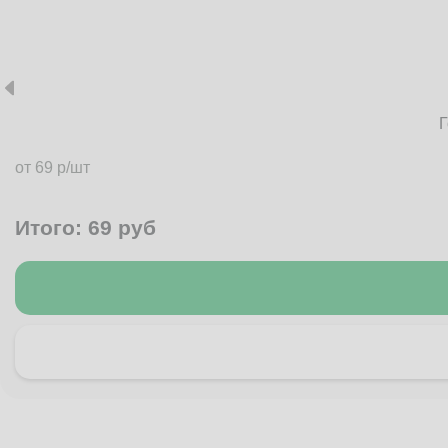
Г
от 69 р/шт
Итого:
69
руб