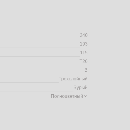
240
193
115
Т26
B
Трехслойный
Бурый