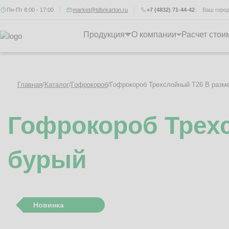
Пн-Пт 8:00 - 17:00
market@tdbrkarton.ru
+7 (4832) 71-44-42
Ваш горо
Продукция
О компании
Расчет стои
Главная
/
Каталог
/
Гофрокороб
/
Гофрокороб Трехслойный Т26 B разме
Гофрокороб Трехс
бурый
Новинка