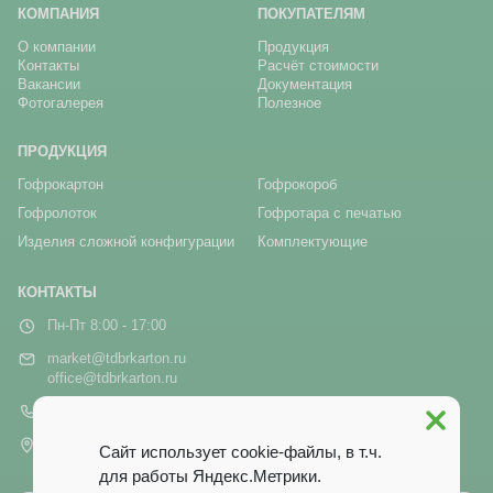
КОМПАНИЯ
ПОКУПАТЕЛЯМ
О компании
Продукция
Контакты
Расчёт стоимости
Вакансии
Документация
Фотогалерея
Полезное
ПРОДУКЦИЯ
Гофрокартон
Гофрокороб
Гофролоток
Гофротара с печатью
Изделия сложной конфигурации
Комплектующие
КОНТАКТЫ
Пн-Пт 8:00 - 17:00
market@tdbrkarton.ru
office@tdbrkarton.ru
+7 (4832) 71-44-42
г. Брянск, рп Белые Берега,
Сайт использует cookie-файлы, в т.ч.
ул. Белобережская, 1А
для работы Яндекс.Метрики.