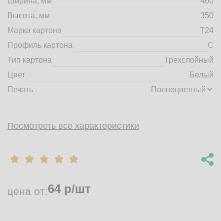
Ширина, мм
400
market@tdbrkarton.ru
Высота, мм
350
+7 (4832) 71-44-42
Марка картона
Т24
г. Брянск, Белобережская улица, 1А
© 2014 - 2026 | ООО ТД "Брянский картон" Все права защищены,
Профиль картона
C
информация принадлежит владельцу сайта. Копирование
Тип картона
Трехслойный
материалов с сайта строго запрещено.
Цвет
Белый
Печать
Посмотреть все характеристики
64
р/шт
цена от: