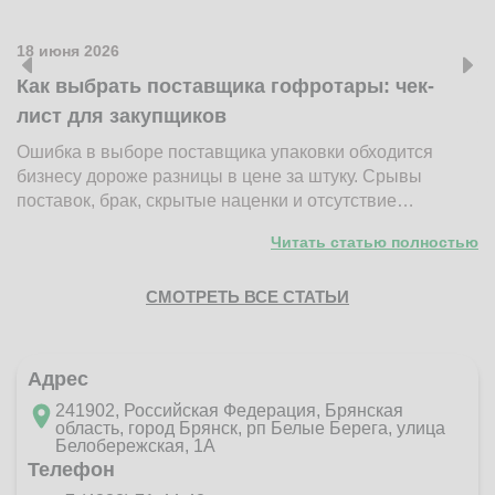
18 июня 2026
1
Как выбрать поставщика гофротары: чек-
К
лист для закупщиков
ж
Ошибка в выборе поставщика упаковки обходится
Н
бизнесу дороже разницы в цене за штуку. Срывы
д
поставок, брак, скрытые наценки и отсутствие…
п
Читать статью полностью
СМОТРЕТЬ ВСЕ СТАТЬИ
Адрес
241902, Российская Федерация, Брянская
область, город Брянск, рп Белые Берега, улица
Белобережская, 1А
Телефон