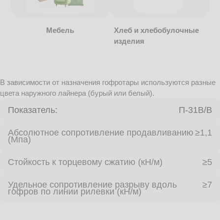
Мебель
Хлеб и хлебобулочные
изделия
В зависимости от назначения гофротары используются разные
цвета наружного лайнера (бурый или белый).
Показатель:
П-31В/B
Абсолютное сопротивление продавливанию
≥1,1
(Мпа)
Стойкость к торцевому сжатию (кН/м)
≥5
Удельное сопротивление разрыву вдоль
≥7
гофров по линии рилевки (кН/м)