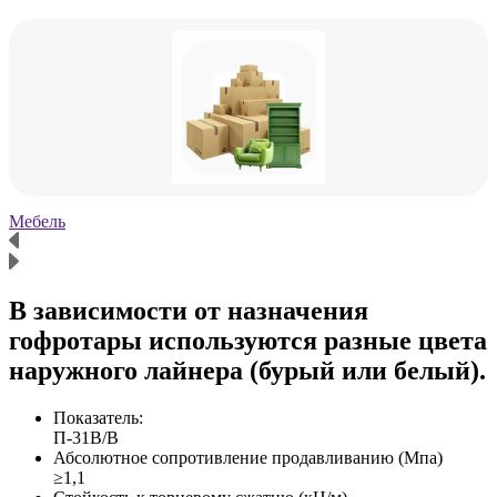
Мебель
Х
В зависимости от назначения
гофротары используются разные цвета
наружного лайнера (бурый или белый).
Показатель:
П-31В/B
Абсолютное сопротивление продавливанию (Мпа)
≥1,1