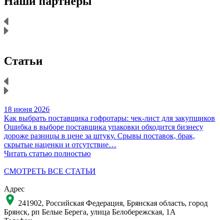
Наши партнеры
Статьи
18 июня 2026
1
Как выбрать поставщика гофротары: чек-лист для закупщиков
К
Ошибка в выборе поставщика упаковки обходится бизнесу
Н
дороже разницы в цене за штуку. Срывы поставок, брак,
д
скрытые наценки и отсутствие…
Читать статью полностью
Ч
СМОТРЕТЬ ВСЕ СТАТЬИ
Адрес
241902, Российская Федерация, Брянская область, город
Брянск, рп Белые Берега, улица Белобережская, 1А