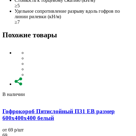
Стойкость к торцевому сжатию (кН/м)
≥5
Удельное сопротивление разрыву вдоль гофров по
линии рилевки (кН/м)
≥7
Похожие товары
В наличии
Гофрокороб Пятислойный П31 EB размер
600x400x400 белый
от 69 р/шт
о
69
6