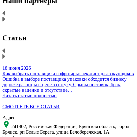
Наши партнеры
Статьи
18 июня 2026
1
Как выбрать поставщика гофротары: чек-лист для закупщиков
К
Ошибка в выборе поставщика упаковки обходится бизнесу
Н
дороже разницы в цене за штуку. Срывы поставок, брак,
д
скрытые наценки и отсутствие…
Читать статью полностью
Ч
СМОТРЕТЬ ВСЕ СТАТЬИ
Адрес
241902, Российская Федерация, Брянская область, город
Брянск, рп Белые Берега, улица Белобережская, 1А