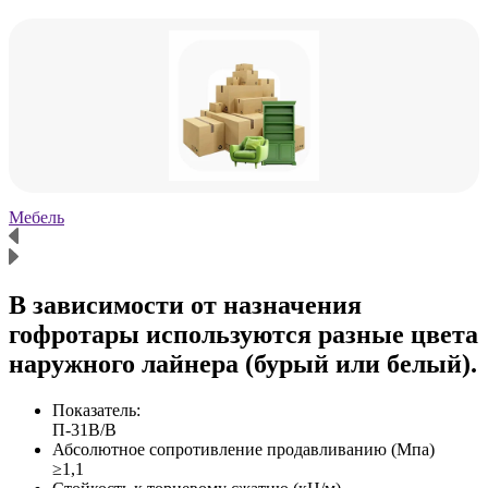
Мебель
Х
В зависимости от назначения
гофротары используются разные цвета
наружного лайнера (бурый или белый).
Показатель:
П-31В/B
Абсолютное сопротивление продавливанию (Мпа)
≥1,1