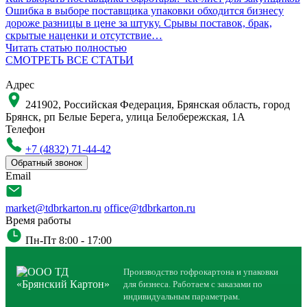
Ошибка в выборе поставщика упаковки обходится бизнесу
дороже разницы в цене за штуку. Срывы поставок, брак,
скрытые наценки и отсутствие…
Читать статью полностью
СМОТРЕТЬ ВСЕ СТАТЬИ
Адрес
241902, Российская Федерация, Брянская область, город
Брянск, рп Белые Берега, улица Белобережская, 1А
Телефон
+7 (4832) 71-44-42
Обратный звонок
Email
market@tdbrkarton.ru
office@tdbrkarton.ru
Время работы
Пн-Пт 8:00 - 17:00
Производство гофрокартона и упаковки
для бизнеса. Работаем с заказами по
индивидуальным параметрам.