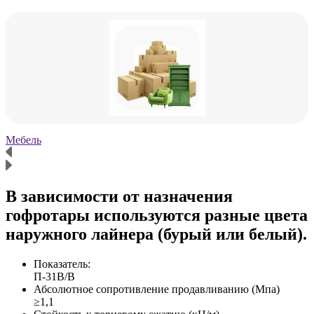
Мебель
Х
В зависимости от назначения
гофротары используются разные цвета
наружного лайнера (бурый или белый).
Показатель:
П-31В/B
Абсолютное сопротивление продавливанию (Мпа)
≥1,1