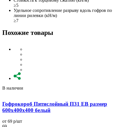
Стойкость к торцевому сжатию (кН/м)
≥5
Удельное сопротивление разрыву вдоль гофров по
линии рилевки (кН/м)
≥7
Похожие товары
В наличии
Гофрокороб Пятислойный П31 EB размер
600x400x400 белый
от 69 р/шт
о
69
6