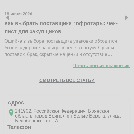
18 июня 2026
1
Как выбрать поставщика гофротары: чек-
К
лист для закупщиков
ж
Ошибка в выборе поставщика упаковки обходится
Н
бизнесу дороже разницы в цене за штуку. Срывы
д
поставок, брак, скрытые наценки и отсутствие…
п
Читать статью полностью
СМОТРЕТЬ ВСЕ СТАТЬИ
Адрес
241902, Российская Федерация, Брянская
область, город Брянск, рп Белые Берега, улица
Белобережская, 1А
Телефон