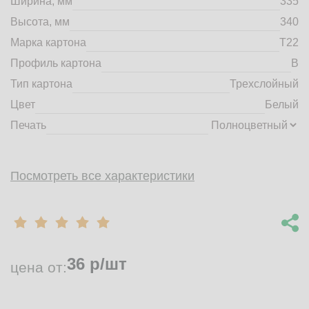
Ширина, мм
335
market@tdbrkarton.ru
Высота, мм
340
+7 (4832) 71-44-42
Марка картона
Т22
г. Брянск, Белобережская улица, 1А
© 2014 - 2026 | ООО ТД "Брянский картон" Все права защищены,
Профиль картона
B
информация принадлежит владельцу сайта. Копирование
Тип картона
Трехслойный
материалов с сайта строго запрещено.
Цвет
Белый
Печать
Посмотреть все характеристики
36
р/шт
цена от: