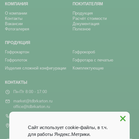
КОМПАНИЯ
ПОКУПАТЕЛЯМ
О компании
Продукция
Контакты
Расчёт стоимости
Вакансии
Документация
Фотогалерея
Полезное
ПРОДУКЦИЯ
Гофрокартон
Гофрокороб
Гофролоток
Гофротара с печатью
Изделия сложной конфигурации
Комплектующие
КОНТАКТЫ
Пн-Пт 8:00 - 17:00
market@tdbrkarton.ru
office@tdbrkarton.ru
+7 (4832) 71-44-42
г. Брянск, рп Белые Берега,
Сайт использует cookie-файлы, в т.ч.
ул. Белобережская, 1А
для работы Яндекс.Метрики.