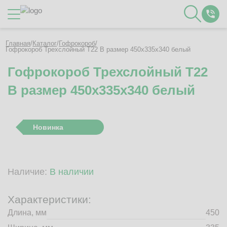
Каталог
Главная
/
Каталог
/
Гофрокороб
/
Гофрокороб Трехслойный Т22 B размер 450x335x340 белый
Гофрокороб Трехслойный Т22
О Компании
B размер 450x335x340 белый
Контакты
Отзывы
Полезное
Новинка
Вакансии
Документация
Наши технологии
Наличие:
В наличии
Гофротара с печатью
Фотогалерея
Характеристики:
Рассчитать стоимость упаковки
Длина, мм
450
Заказать звонок
Пн-Пт 8:00 - 17:00