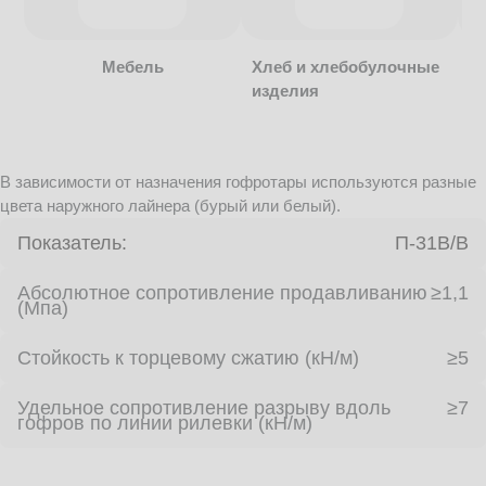
Мебель
Хлеб и хлебобулочные
изделия
В зависимости от назначения гофротары используются разные
цвета наружного лайнера (бурый или белый).
Показатель:
П-31В/B
Абсолютное сопротивление продавливанию
≥1,1
(Мпа)
Стойкость к торцевому сжатию (кН/м)
≥5
Удельное сопротивление разрыву вдоль
≥7
гофров по линии рилевки (кН/м)