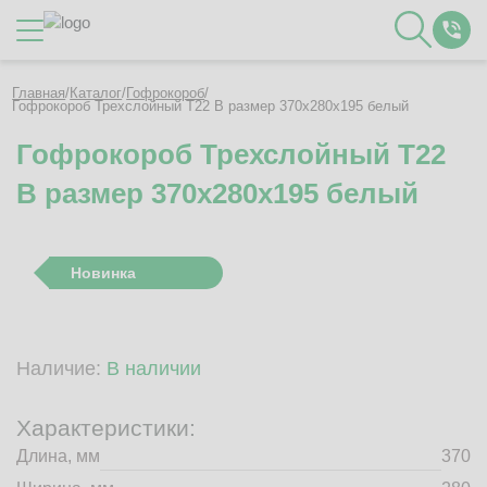
Каталог
Главная
/
Каталог
/
Гофрокороб
/
Гофрокороб Трехслойный Т22 B размер 370x280x195 белый
Гофрокороб Трехслойный Т22
О Компании
B размер 370x280x195 белый
Контакты
Отзывы
Полезное
Новинка
Вакансии
Документация
Наши технологии
Наличие:
В наличии
Гофротара с печатью
Фотогалерея
Характеристики:
Рассчитать стоимость упаковки
Длина, мм
370
Заказать звонок
Пн-Пт 8:00 - 17:00