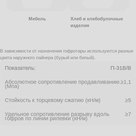
Мебель
Хлеб и хлебобулочные
изделия
В зависимости от назначения гофротары используются разные
цвета наружного лайнера (бурый или белый).
Показатель:
П-31В/B
Абсолютное сопротивление продавливанию
≥1,1
(Мпа)
Стойкость к торцевому сжатию (кН/м)
≥5
Удельное сопротивление разрыву вдоль
≥7
гофров по линии рилевки (кН/м)