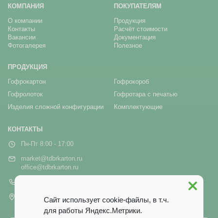
КОМПАНИЯ
ПОКУПАТЕЛЯМ
О компании
Продукция
Контакты
Расчёт стоимости
Вакансии
Документация
Фотогалерея
Полезное
ПРОДУКЦИЯ
Гофрокартон
Гофрокороб
Гофролоток
Гофротара с печатью
Изделия сложной конфигурации
Комплектующие
КОНТАКТЫ
Пн-Пт 8:00 - 17:00
market@tdbrkarton.ru
office@tdbrkarton.ru
+7 (4832) 71-44-42
г. Брянск, рп Белые Берега,
Сайт использует cookie-файлы, в т.ч.
ул. Белобережская, 1А
для работы Яндекс.Метрики.