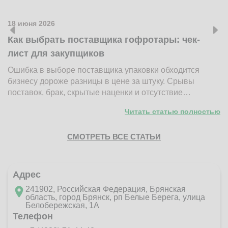
18 июня 2026
1
Как выбрать поставщика гофротары: чек-
К
лист для закупщиков
ж
Ошибка в выборе поставщика упаковки обходится
Н
бизнесу дороже разницы в цене за штуку. Срывы
д
поставок, брак, скрытые наценки и отсутствие…
п
Читать статью полностью
СМОТРЕТЬ ВСЕ СТАТЬИ
Адрес
241902, Российская Федерация, Брянская
область, город Брянск, рп Белые Берега, улица
Белобережская, 1А
Телефон