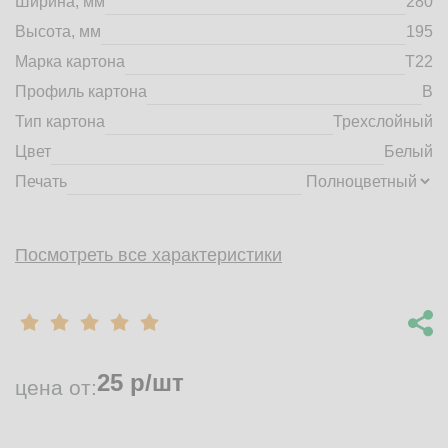
Ширина, мм
280
market@tdbrkarton.ru
Высота, мм
195
+7 (4832) 71-44-42
Марка картона
Т22
г. Брянск, Белобережская улица, 1А
© 2014 - 2026 | ООО ТД "Брянский картон" Все права защищены,
Профиль картона
B
информация принадлежит владельцу сайта. Копирование
Тип картона
Трехслойный
материалов с сайта строго запрещено.
Цвет
Белый
Печать
Посмотреть все характеристики
25
р/шт
цена от: