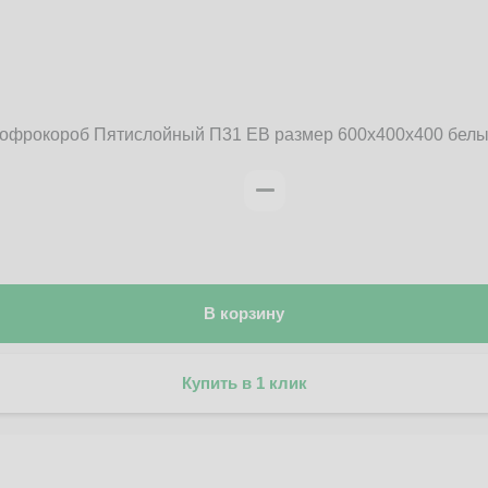
офрокороб Пятислойный П31 EB размер 600x400x400 бел
В корзину
Купить в 1 клик