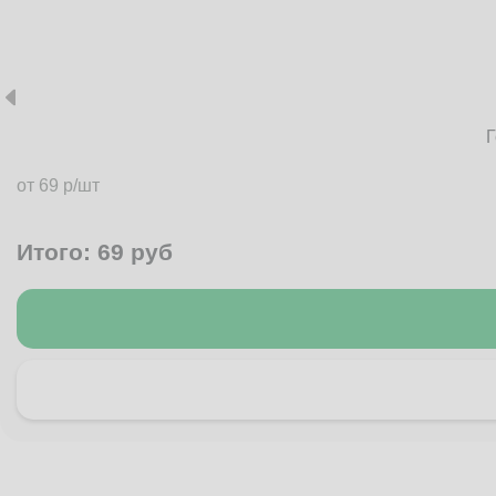
Г
от 69 р/шт
Итого:
69
руб