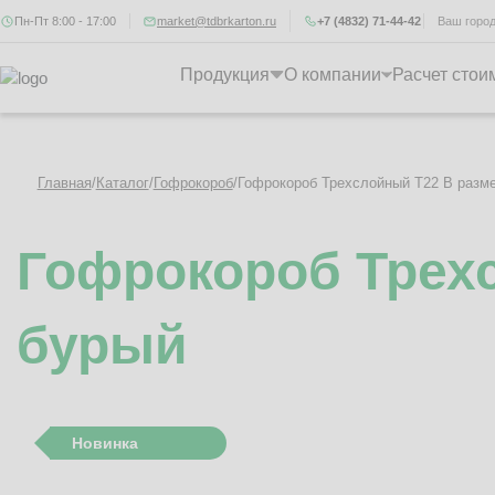
Пн-Пт 8:00 - 17:00
market@tdbrkarton.ru
+7 (4832) 71-44-42
Ваш горо
Продукция
О компании
Расчет стои
Главная
/
Каталог
/
Гофрокороб
/
Гофрокороб Трехслойный Т22 B разме
Гофрокороб Трехс
бурый
Новинка