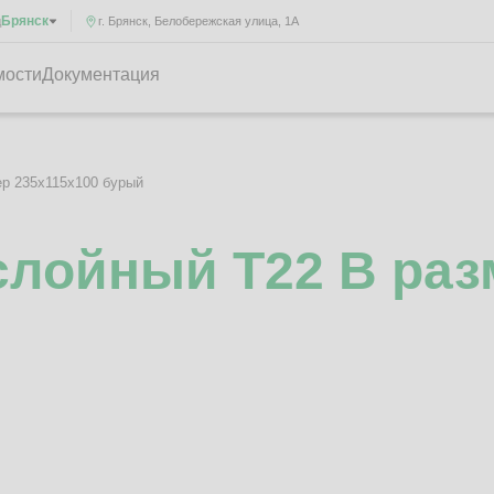
Брянск
д
г. Брянск, Белобережская улица, 1А
мости
Документация
р 235x115x100 бурый
лойный Т22 B раз