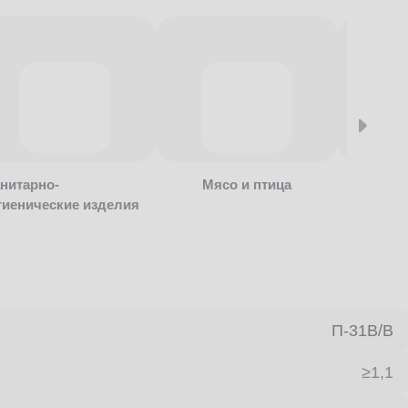
нитарно-
Мясо и птица
Алкогол
гиенические изделия
безалко
продукц
П-31В/B
≥1,1