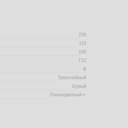
235
115
100
Т22
B
Трехслойный
Бурый