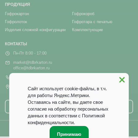
ПРОДУКЦИЯ
Гофрокартон
Гофрокороб
Гофролоток
Гофротара с печатью
Изделия сложной конфигурации
Комплектующие
КОНТАКТЫ
Пн-Пт 8:00 - 17:00
market@tdbrkarton.ru
office@tdbrkarton.ru
+7 (4832) 71-44-42
г. Брянск, рп Белые Берега,
Сайт использует cookie-файлы, в т.ч.
ул. Белобережская, 1А
для работы Яндекс.Метрики.
Оставаясь на сайте, вы даете свое
Написать нам
согласие на обработку персональных
данных в соответствии с
Политикой
конфиденциальности
.
© 2014–2026 ООО ТД «Брянский Картон». Все права защищены.
Принимаю