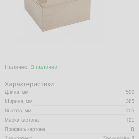
market@tdbrkarton.ru
+7 (4832) 71-44-42
г. Брянск, Белобережская улица, 1А
© 2014 - 2026 | ООО ТД "Брянский картон" Все права защищены,
информация принадлежит владельцу сайта. Копирование
материалов с сайта строго запрещено.
Наличие:
В наличии
Характеристики:
Длина, мм
590
Ширина, мм
385
Высота, мм
205
Марка картона
Т21
Профиль картона
B
Тип картона
Трехслойный