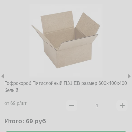
Гофрокороб Пятислойный П31 EB размер 600x400x400
белый
от 69 р/шт
Итого:
69
руб