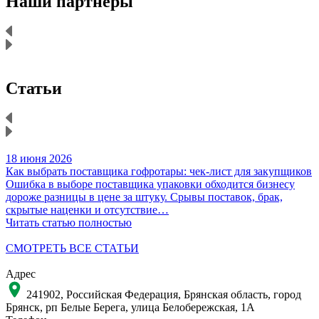
Наши партнеры
Статьи
18 июня 2026
1
Как выбрать поставщика гофротары: чек-лист для закупщиков
К
Ошибка в выборе поставщика упаковки обходится бизнесу
Н
дороже разницы в цене за штуку. Срывы поставок, брак,
д
скрытые наценки и отсутствие…
Читать статью полностью
Ч
СМОТРЕТЬ ВСЕ СТАТЬИ
Адрес
241902, Российская Федерация, Брянская область, город
Брянск, рп Белые Берега, улица Белобережская, 1А