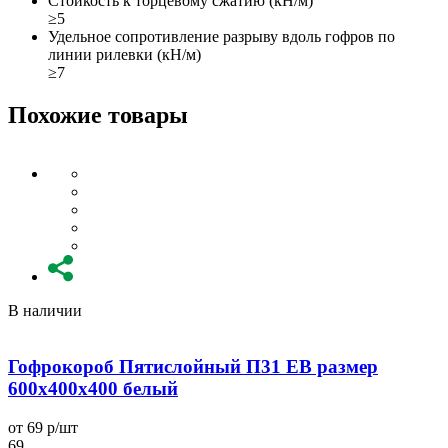
Стойкость к торцевому сжатию (кН/м)
≥5
Удельное сопротивление разрыву вдоль гофров по
линии рилевки (кН/м)
≥7
Похожие товары
В наличии
Гофрокороб Пятислойный П31 EB размер
600x400x400 белый
от 69 р/шт
о
69
6