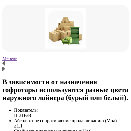
Мебель
Х
В зависимости от назначения
гофротары используются разные цвета
наружного лайнера (бурый или белый).
Показатель:
П-31В/B
Абсолютное сопротивление продавливанию (Мпа)
≥1,1