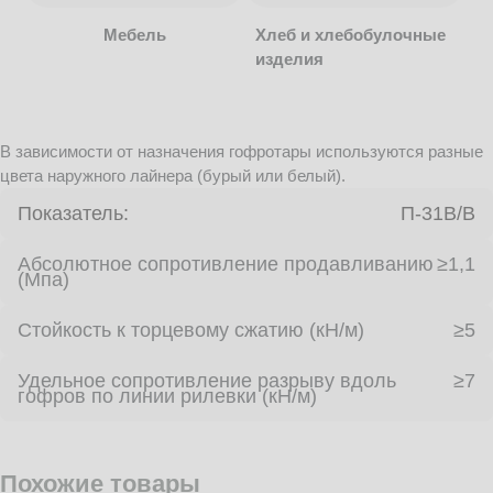
Мебель
Хлеб и хлебобулочные
изделия
В зависимости от назначения гофротары используются разные
цвета наружного лайнера (бурый или белый).
Показатель:
П-31В/B
Абсолютное сопротивление продавливанию
≥1,1
(Мпа)
Стойкость к торцевому сжатию (кН/м)
≥5
Удельное сопротивление разрыву вдоль
≥7
гофров по линии рилевки (кН/м)
Похожие товары