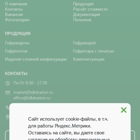
О компании
Продукция
Контакты
Расчёт стоимости
Вакансии
Документация
Фотогалерея
Полезное
ПРОДУКЦИЯ
Гофрокартон
Гофрокороб
Гофролоток
Гофротара с печатью
Изделия сложной конфигурации
Комплектующие
КОНТАКТЫ
Пн-Пт 8:00 - 17:00
market@tdbrkarton.ru
office@tdbrkarton.ru
+7 (4832) 71-44-42
г. Брянск, рп Белые Берега,
Сайт использует cookie-файлы, в т.ч.
ул. Белобережская, 1А
для работы Яндекс.Метрики.
Оставаясь на сайте, вы даете свое
Написать нам
согласие на обработку персональных