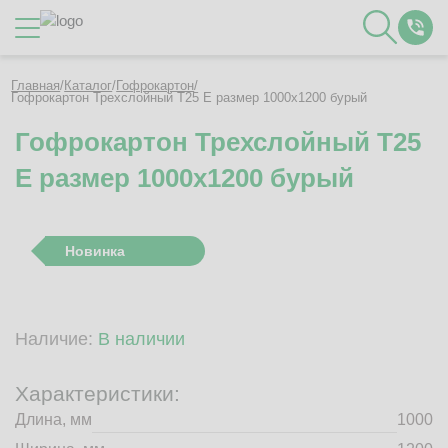
Каталог
Главная
/
Каталог
/
Гофрокартон
/
Гофрокартон Трехслойный Т25 E размер 1000x1200 бурый
Гофрокартон Трехслойный Т25
О Компании
E размер 1000x1200 бурый
Контакты
Отзывы
Полезное
Новинка
Вакансии
Документация
Наши технологии
Наличие:
В наличии
Гофротара с печатью
Фотогалерея
Характеристики:
Рассчитать стоимость упаковки
Длина, мм
1000
Заказать звонок
Пн-Пт 8:00 - 17:00