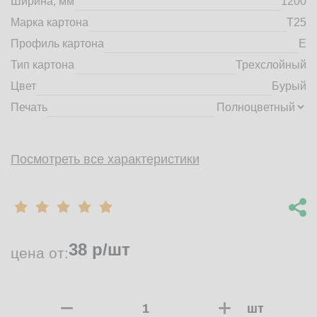
Ширина, мм
1200
market@tdbrkarton.ru
Марка картона
Т25
+7 (4832) 71-44-42
Профиль картона
E
г. Брянск, Белобережская улица, 1А
© 2014 - 2026 | ООО ТД "Брянский картон" Все права защищены,
Тип картона
Трехслойный
информация принадлежит владельцу сайта. Копирование
Цвет
Бурый
материалов с сайта строго запрещено.
Печать
Посмотреть все характеристики
38
р/шт
цена от:
шт