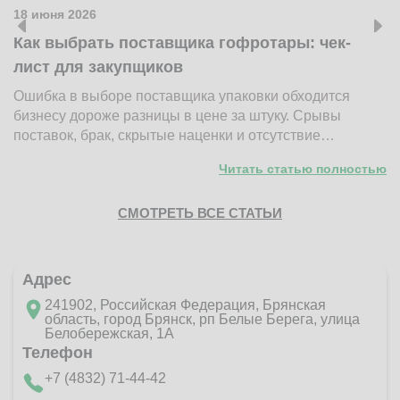
18 июня 2026
1
Как выбрать поставщика гофротары: чек-
К
лист для закупщиков
ж
Ошибка в выборе поставщика упаковки обходится
Н
бизнесу дороже разницы в цене за штуку. Срывы
д
поставок, брак, скрытые наценки и отсутствие…
п
Читать статью полностью
СМОТРЕТЬ ВСЕ СТАТЬИ
Адрес
241902, Российская Федерация, Брянская
область, город Брянск, рп Белые Берега, улица
Белобережская, 1А
Телефон
+7 (4832) 71-44-42