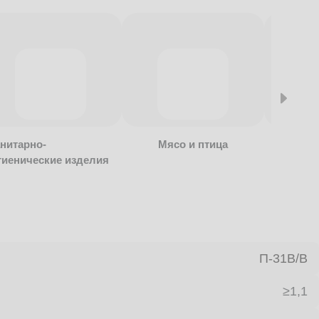
нитарно-
Мясо и птица
Алкогол
гиенические изделия
безалко
продукц
П-31В/B
≥1,1