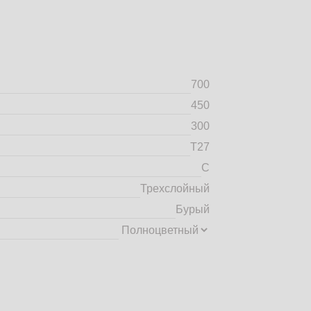
700
450
300
Т27
C
Трехслойный
Бурый