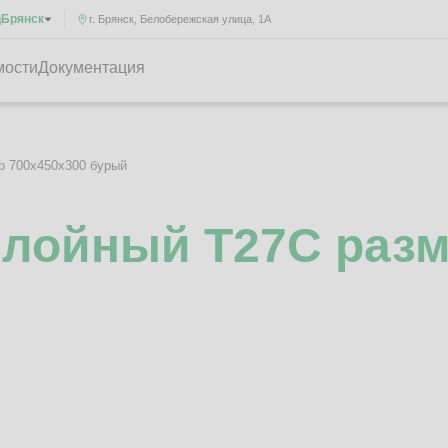
Брянск
д
г. Брянск, Белобережская улица, 1А
мости
Документация
р 700x450x300 бурый
слойный Т27C разм