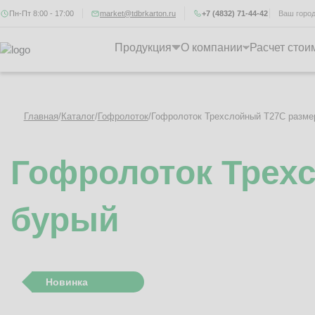
Пн-Пт 8:00 - 17:00
market@tdbrkarton.ru
+7 (4832) 71-44-42
Ваш горо
Продукция
О компании
Расчет стои
Главная
/
Каталог
/
Гофролоток
/
Гофролоток Трехслойный Т27C разме
Гофролоток Трех
бурый
Новинка