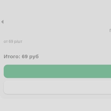
от 69 р/шт
Итого:
69
руб