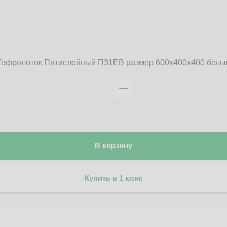
Гофролоток Пятислойный П31EB размер 600x400x400 белы
В корзину
Купить в 1 клик