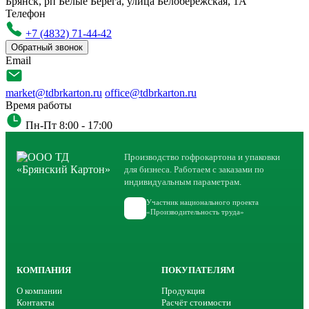
Брянск, рп Белые Берега, улица Белобережская, 1А
Телефон
+7 (4832) 71-44-42
Обратный звонок
Email
market@tdbrkarton.ru
office@tdbrkarton.ru
Время работы
Пн-Пт 8:00 - 17:00
Производство гофрокартона и упаковки
для бизнеса. Работаем с заказами по
индивидуальным параметрам.
Участник национального проекта
«Производительность труда»
КОМПАНИЯ
ПОКУПАТЕЛЯМ
О компании
Продукция
Контакты
Расчёт стоимости