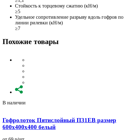
≥1,1
Стойкость к торцевому сжатию (кН/м)
≥5
Удельное сопротивление разрыву вдоль гофров по
линии рилевки (кН/м)
≥7
Похожие товары
В наличии
Гофролоток Пятислойный П31EB размер
600x400x400 белый
от 69 р/шт
о