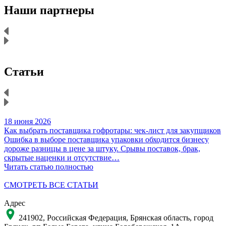
Наши партнеры
Статьи
18 июня 2026
1
Как выбрать поставщика гофротары: чек-лист для закупщиков
К
Ошибка в выборе поставщика упаковки обходится бизнесу
Н
дороже разницы в цене за штуку. Срывы поставок, брак,
д
скрытые наценки и отсутствие…
Читать статью полностью
Ч
СМОТРЕТЬ ВСЕ СТАТЬИ
Адрес
241902, Российская Федерация, Брянская область, город