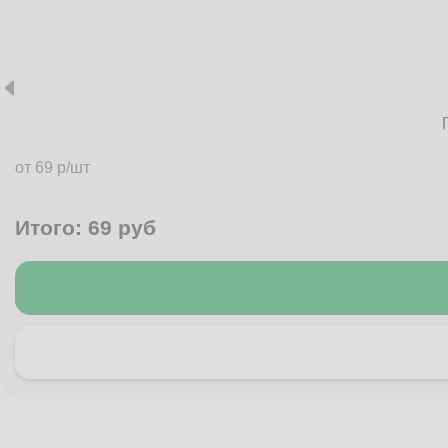
от 69 р/шт
Итого:
69
руб