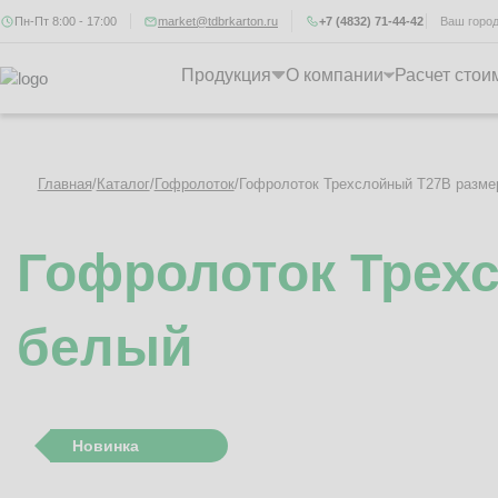
Пн-Пт 8:00 - 17:00
market@tdbrkarton.ru
+7 (4832) 71-44-42
Ваш горо
Продукция
О компании
Расчет стои
Главная
/
Каталог
/
Гофролоток
/
Гофролоток Трехслойный Т27B разме
Гофролоток Трех
белый
Новинка