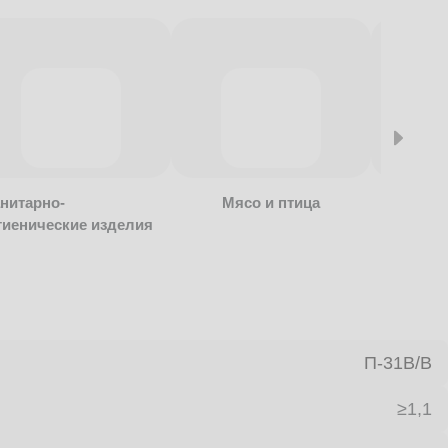
нитарно-
Мясо и птица
Алкогол
гиенические изделия
безалко
продукц
П-31В/B
≥1,1