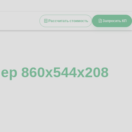
Рассчитать стоимость
Запросить КП
ер 860x544x208