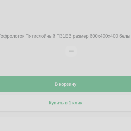
Гофролоток Пятислойный П31EB размер 600x400x400 белы
В корзину
Купить в 1 клик