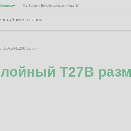
Брянск
д
г. Брянск, Белобережская улица, 1А
мости
Документация
р 860x544x208 белый
слойный Т27B разм