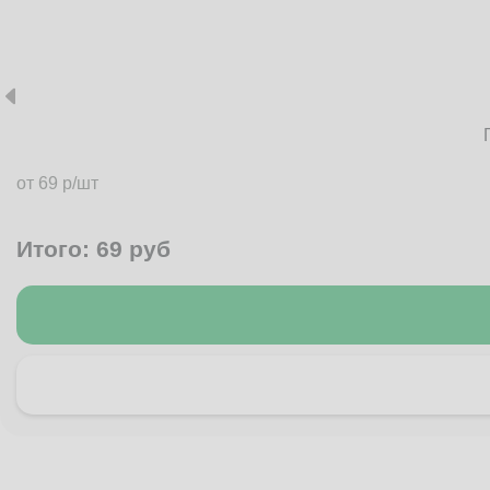
от 69 р/шт
Итого:
69
руб