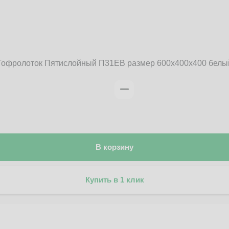
Гофролоток Пятислойный П31EB размер 600x400x400 белы
В корзину
Купить в 1 клик