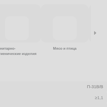
нитарно-
Мясо и птица
Алкогол
гиенические изделия
безалко
продукц
П-31В/B
≥1,1