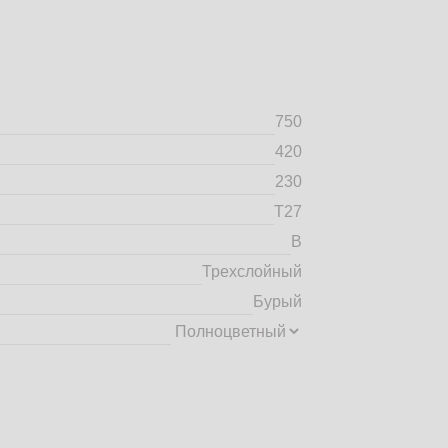
750
420
230
Т27
B
Трехслойный
Бурый