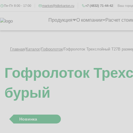
Пн-Пт 8:00 - 17:00
market@tdbrkarton.ru
+7 (4832) 71-44-42
Ваш горо
Продукция
О компании
Расчет стои
Главная
/
Каталог
/
Гофролоток
/
Гофролоток Трехслойный Т27B разме
Гофролоток Трех
бурый
Новинка