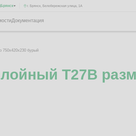
Брянск
д
г. Брянск, Белобережская улица, 1А
мости
Документация
р 750x420x230 бурый
слойный Т27B разм