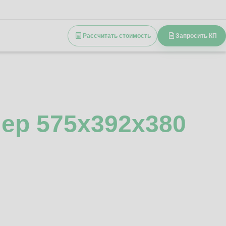
Рассчитать стоимость
Запросить КП
ер 575x392x380