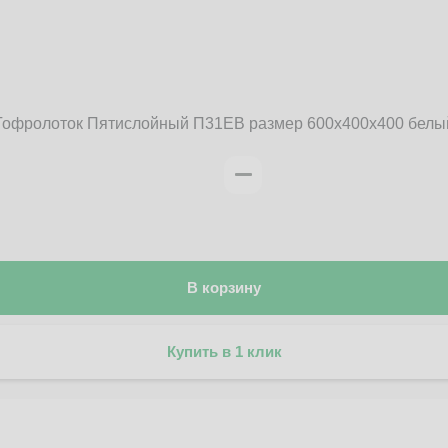
Гофролоток Пятислойный П31EB размер 600x400x400 белы
В корзину
Купить в 1 клик