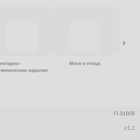
нитарно-
Мясо и птица
Алкогол
гиенические изделия
безалко
продукц
П-31В/B
≥1,1