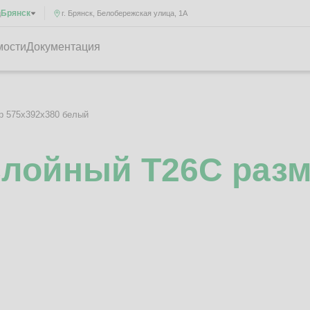
Брянск
д
г. Брянск, Белобережская улица, 1А
мости
Документация
р 575x392x380 белый
слойный Т26C разм