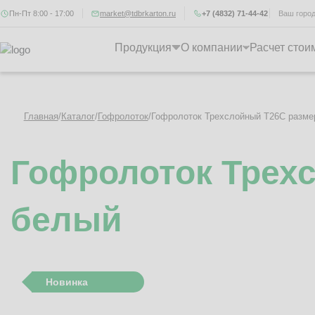
Пн-Пт 8:00 - 17:00
market@tdbrkarton.ru
+7 (4832) 71-44-42
Ваш горо
Продукция
О компании
Расчет стои
Главная
/
Каталог
/
Гофролоток
/
Гофролоток Трехслойный Т26C разме
Гофролоток Трех
белый
Новинка