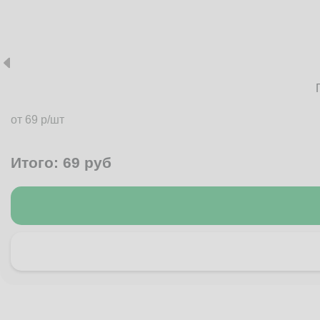
от 69 р/шт
Итого:
69
руб