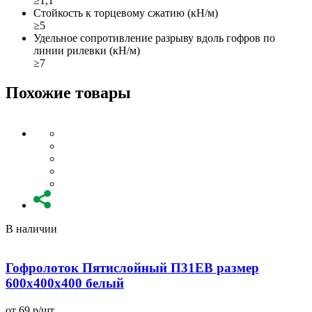
≥1,1
Стойкость к торцевому сжатию (кН/м)
≥5
Удельное сопротивление разрыву вдоль гофров по
линии рилевки (кН/м)
≥7
Похожие товары
В наличии
Гофролоток Пятислойный П31EB размер
600x400x400 белый
от 69 р/шт
о