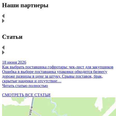
Наши партнеры
Статьи
18 июня 2026
1
Как выбрать поставщика гофротары: чек-лист для закупщиков
К
Ошибка в выборе поставщика упаковки обходится бизнесу
Н
дороже разницы в цене за штуку. Срывы поставок, брак,
д
скрытые наценки и отсутствие…
Читать статью полностью
Ч
СМОТРЕТЬ ВСЕ СТАТЬИ