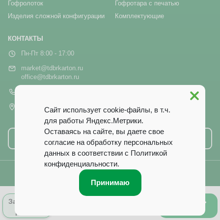
Гофролоток
Гофротара с печатью
Изделия сложной конфигурации
Комплектующие
КОНТАКТЫ
Пн-Пт 8:00 - 17:00
market@tdbrkarton.ru
office@tdbrkarton.ru
+7 (4832) 71-44-42
г. Брянск, рп Белые Берега,
Сайт использует cookie-файлы, в т.ч.
ул. Белобережская, 1А
для работы Яндекс.Метрики.
Оставаясь на сайте, вы даете свое
Написать нам
согласие на обработку персональных
данных в соответствии с
Политикой
конфиденциальности
.
© 2014–2026 ООО ТД «Брянский Картон». Все права защищены.
Принимаю
0
Оформить
Запросить
Лист заказа
заказ
расчёт