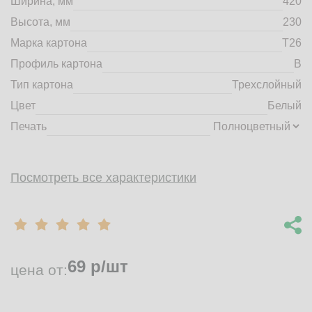
Ширина, мм
420
market@tdbrkarton.ru
Высота, мм
230
+7 (4832) 71-44-42
Марка картона
Т26
г. Брянск, Белобережская улица, 1А
© 2014 - 2026 | ООО ТД "Брянский картон" Все права защищены,
Профиль картона
B
информация принадлежит владельцу сайта. Копирование
Тип картона
Трехслойный
материалов с сайта строго запрещено.
Цвет
Белый
Печать
Посмотреть все характеристики
69
р/шт
цена от: