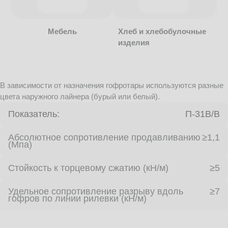
Мебель
Хлеб и хлебобулочные
изделия
В зависимости от назначения гофротары используются разные
цвета наружного лайнера (бурый или белый).
Показатель:
П-31В/B
Абсолютное сопротивление продавливанию
≥1,1
(Мпа)
Стойкость к торцевому сжатию (кН/м)
≥5
Удельное сопротивление разрыву вдоль
≥7
гофров по линии рилевки (кН/м)