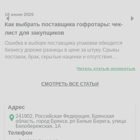
18 июня 2026
1
Как выбрать поставщика гофротары: чек-
К
лист для закупщиков
ж
Ошибка в выборе поставщика упаковки обходится
Н
бизнесу дороже разницы в цене за штуку. Срывы
д
поставок, брак, скрытые наценки и отсутствие…
п
Читать статью полностью
СМОТРЕТЬ ВСЕ СТАТЬИ
Адрес
241902, Российская Федерация, Брянская
область, город Брянск, рп Белые Берега, улица
Белобережская, 1А
Телефон