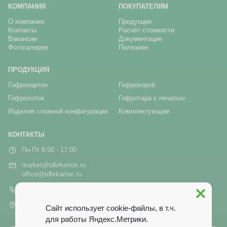
КОМПАНИЯ
ПОКУПАТЕЛЯМ
О компании
Продукция
Контакты
Расчёт стоимости
Вакансии
Документация
Фотогалерея
Полезное
ПРОДУКЦИЯ
Гофрокартон
Гофрокороб
Гофролоток
Гофротара с печатью
Изделия сложной конфигурации
Комплектующие
КОНТАКТЫ
Пн-Пт 8:00 - 17:00
market@tdbrkarton.ru
office@tdbrkarton.ru
+7 (4832) 71-44-42
г. Брянск, рп Белые Берега,
Сайт использует cookie-файлы, в т.ч.
ул. Белобережская, 1А
для работы Яндекс.Метрики.