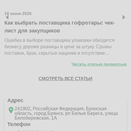
18 июня 2026
1
Как выбрать поставщика гофротары: чек-
К
лист для закупщиков
ж
Ошибка в выборе поставщика упаковки обходится
Н
бизнесу дороже разницы в цене за штуку. Срывы
д
поставок, брак, скрытые наценки и отсутствие…
п
Читать статью полностью
СМОТРЕТЬ ВСЕ СТАТЬИ
Адрес
241902, Российская Федерация, Брянская
область, город Брянск, рп Белые Берега, улица
Белобережская, 1А
Телефон