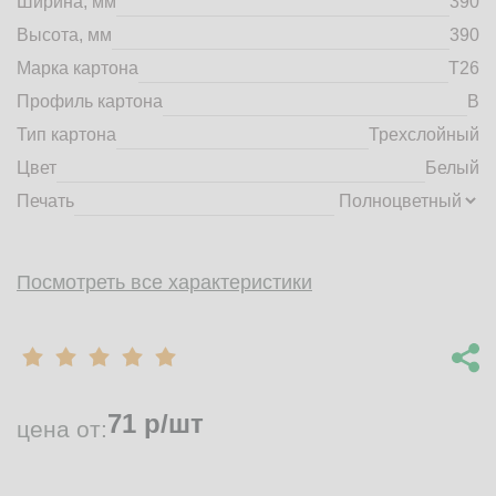
Ширина, мм
390
market@tdbrkarton.ru
Высота, мм
390
+7 (4832) 71-44-42
Марка картона
Т26
г. Брянск, Белобережская улица, 1А
© 2014 - 2026 | ООО ТД "Брянский картон" Все права защищены,
Профиль картона
B
информация принадлежит владельцу сайта. Копирование
Тип картона
Трехслойный
материалов с сайта строго запрещено.
Цвет
Белый
Печать
Посмотреть все характеристики
71
р/шт
цена от: