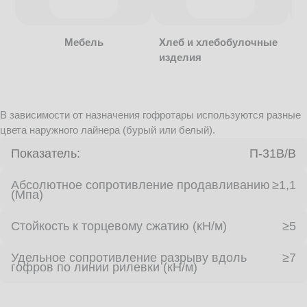
Мебель
Хлеб и хлебобулочные
изделия
В зависимости от назначения гофротары используются разные
цвета наружного лайнера (бурый или белый).
Показатель:
П-31В/B
Абсолютное сопротивление продавливанию
≥1,1
(Мпа)
Стойкость к торцевому сжатию (кН/м)
≥5
Удельное сопротивление разрыву вдоль
≥7
гофров по линии рилевки (кН/м)