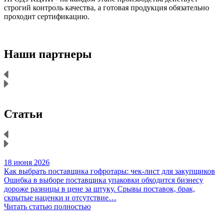
строгий контроль качества, а готовая продукция обязательно
р
проходит сертификацию.
п
Наши партнеры
Статьи
18 июня 2026
1
Как выбрать поставщика гофротары: чек-лист для закупщиков
К
Ошибка в выборе поставщика упаковки обходится бизнесу
Н
дороже разницы в цене за штуку. Срывы поставок, брак,
д
скрытые наценки и отсутствие…
Читать статью полностью
Ч