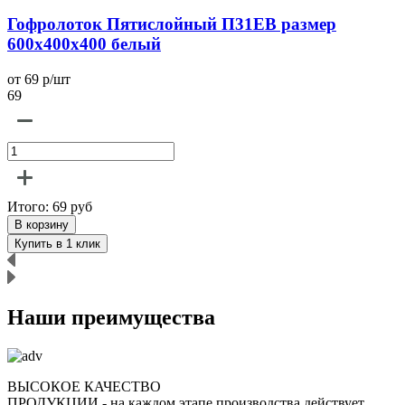
Гофролоток Пятислойный П31EB размер
600x400x400 белый
от 69 р/шт
о
69
6
Итого:
69
руб
В корзину
Купить в 1 клик
Наши преимущества
ВЫСОКОЕ КАЧЕСТВО
ПРОДУКЦИИ
- на каждом этапе производства действует