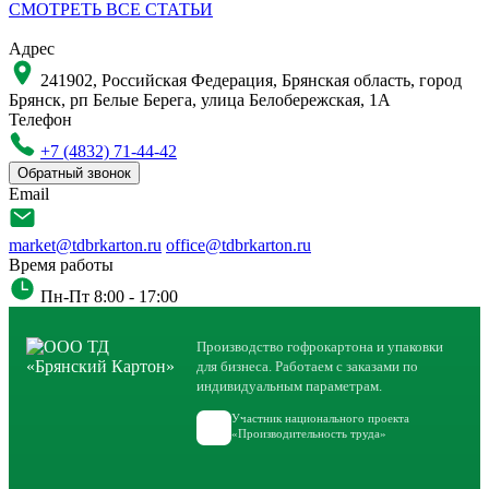
СМОТРЕТЬ ВСЕ СТАТЬИ
Адрес
241902, Российская Федерация, Брянская область, город
Брянск, рп Белые Берега, улица Белобережская, 1А
Телефон
+7 (4832) 71-44-42
Обратный звонок
Email
market@tdbrkarton.ru
office@tdbrkarton.ru
Время работы
Пн-Пт 8:00 - 17:00
Производство гофрокартона и упаковки
для бизнеса. Работаем с заказами по
индивидуальным параметрам.
Участник национального проекта
«Производительность труда»