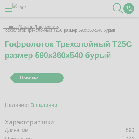
Каталог
Главная
/
Каталог
/
Гофролоток
/
Гофролоток Трехслойный Т25C размер 590x360x540 бурый
Гофролоток Трехслойный Т25C
О Компании
размер 590x360x540 бурый
Контакты
Отзывы
Полезное
Новинка
Вакансии
Документация
Наши технологии
Наличие:
В наличии
Гофротара с печатью
Фотогалерея
Характеристики:
Рассчитать стоимость упаковки
Длина, мм
590
Заказать звонок
Пн-Пт 8:00 - 17:00