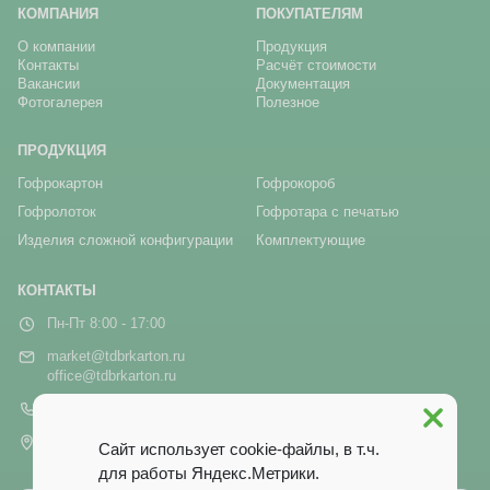
КОМПАНИЯ
ПОКУПАТЕЛЯМ
О компании
Продукция
Контакты
Расчёт стоимости
Вакансии
Документация
Фотогалерея
Полезное
ПРОДУКЦИЯ
Гофрокартон
Гофрокороб
Гофролоток
Гофротара с печатью
Изделия сложной конфигурации
Комплектующие
КОНТАКТЫ
Пн-Пт 8:00 - 17:00
market@tdbrkarton.ru
office@tdbrkarton.ru
+7 (4832) 71-44-42
г. Брянск, рп Белые Берега,
Сайт использует cookie-файлы, в т.ч.
ул. Белобережская, 1А
для работы Яндекс.Метрики.