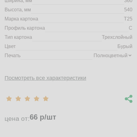
Ширина, мм
360
market@tdbrkarton.ru
Высота, мм
540
+7 (4832) 71-44-42
Марка картона
Т25
г. Брянск, Белобережская улица, 1А
© 2014 - 2026 | ООО ТД "Брянский картон" Все права защищены,
Профиль картона
C
информация принадлежит владельцу сайта. Копирование
Тип картона
Трехслойный
материалов с сайта строго запрещено.
Цвет
Бурый
Печать
Посмотреть все характеристики
66
р/шт
цена от: