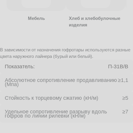
Мебель
Хлеб и хлебобулочные
изделия
В зависимости от назначения гофротары используются разные
цвета наружного лайнера (бурый или белый).
Показатель:
П-31В/B
Абсолютное сопротивление продавливанию
≥1,1
(Мпа)
Стойкость к торцевому сжатию (кН/м)
≥5
Удельное сопротивление разрыву вдоль
≥7
гофров по линии рилевки (кН/м)