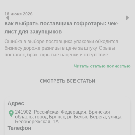
18 июня 2026
1
Как выбрать поставщика гофротары: чек-
К
лист для закупщиков
ж
Ошибка в выборе поставщика упаковки обходится
Н
бизнесу дороже разницы в цене за штуку. Срывы
д
поставок, брак, скрытые наценки и отсутствие…
п
Читать статью полностью
СМОТРЕТЬ ВСЕ СТАТЬИ
Адрес
241902, Российская Федерация, Брянская
область, город Брянск, рп Белые Берега, улица
Белобережская, 1А
Телефон