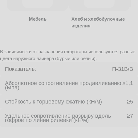
Мебель
Хлеб и хлебобулочные
изделия
В зависимости от назначения гофротары используются разные
цвета наружного лайнера (бурый или белый).
Показатель:
П-31В/B
Абсолютное сопротивление продавливанию
≥1,1
(Мпа)
Стойкость к торцевому сжатию (кН/м)
≥5
Удельное сопротивление разрыву вдоль
≥7
гофров по линии рилевки (кН/м)