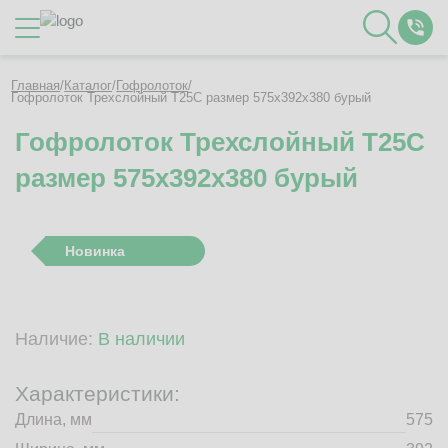
Каталог
Главная
/
Каталог
/
Гофролоток
/
Гофролоток Трехслойный Т25C размер 575x392x380 бурый
Гофролоток Трехслойный Т25C
О Компании
размер 575x392x380 бурый
Контакты
Отзывы
Полезное
Новинка
Вакансии
Документация
Наши технологии
Наличие:
В наличии
Гофротара с печатью
Фотогалерея
Характеристики:
Рассчитать стоимость упаковки
Длина, мм
575
Заказать звонок
Пн-Пт 8:00 - 17:00