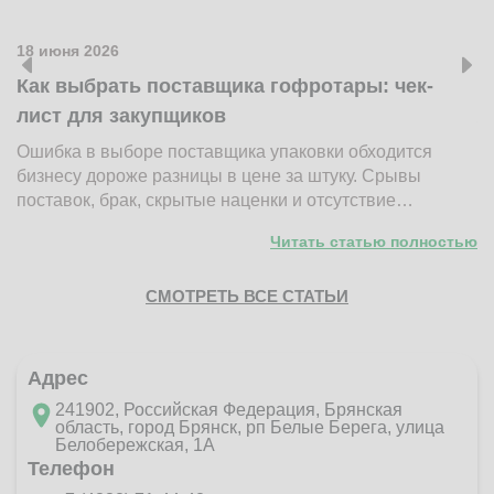
18 июня 2026
1
Как выбрать поставщика гофротары: чек-
К
лист для закупщиков
ж
Ошибка в выборе поставщика упаковки обходится
Н
бизнесу дороже разницы в цене за штуку. Срывы
д
поставок, брак, скрытые наценки и отсутствие…
п
Читать статью полностью
СМОТРЕТЬ ВСЕ СТАТЬИ
Адрес
241902, Российская Федерация, Брянская
область, город Брянск, рп Белые Берега, улица
Белобережская, 1А
Телефон