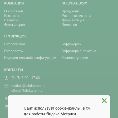
КОМПАНИЯ
ПОКУПАТЕЛЯМ
О компании
Продукция
Контакты
Расчёт стоимости
Вакансии
Документация
Фотогалерея
Полезное
ПРОДУКЦИЯ
Гофрокартон
Гофрокороб
Гофролоток
Гофротара с печатью
Изделия сложной конфигурации
Комплектующие
КОНТАКТЫ
Пн-Пт 8:00 - 17:00
market@tdbrkarton.ru
office@tdbrkarton.ru
+7 (4832) 71-44-42
г. Брянск, рп Белые Берега,
Сайт использует cookie-файлы, в т.ч.
ул. Белобережская, 1А
для работы Яндекс.Метрики.