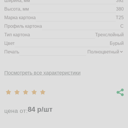
Ширина, мм
392
market@tdbrkarton.ru
Высота, мм
380
+7 (4832) 71-44-42
Марка картона
Т25
г. Брянск, Белобережская улица, 1А
© 2014 - 2026 | ООО ТД "Брянский картон" Все права защищены,
Профиль картона
C
информация принадлежит владельцу сайта. Копирование
Тип картона
Трехслойный
материалов с сайта строго запрещено.
Цвет
Бурый
Печать
Посмотреть все характеристики
84
р/шт
цена от: