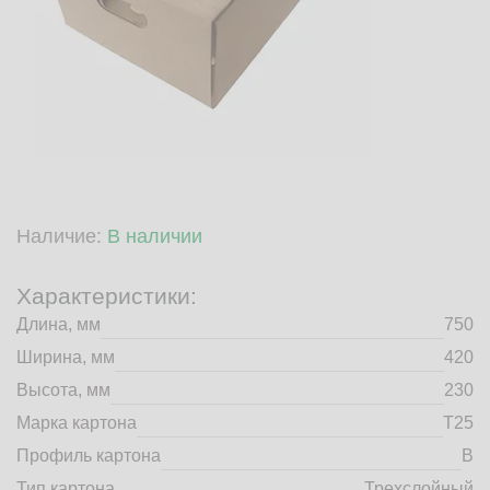
market@tdbrkarton.ru
+7 (4832) 71-44-42
г. Брянск, Белобережская улица, 1А
© 2014 - 2026 | ООО ТД "Брянский картон" Все права защищены,
информация принадлежит владельцу сайта. Копирование
материалов с сайта строго запрещено.
Наличие:
В наличии
Характеристики:
Длина, мм
750
Ширина, мм
420
Высота, мм
230
Марка картона
Т25
Профиль картона
B
Тип картона
Трехслойный