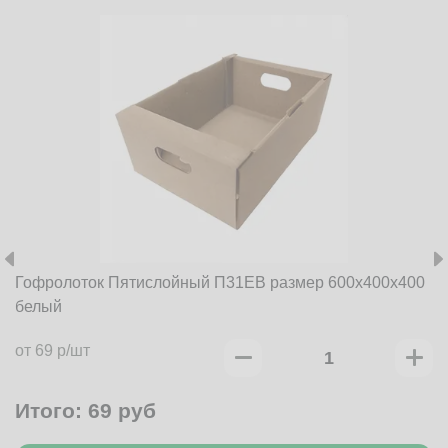
Гофролоток Пятислойный П31EB размер 600x400x400
белый
от 69 р/шт
Итого:
69
руб