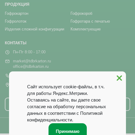
ПРОДУКЦИЯ
Гофрокартон
Гофрокороб
Гофролоток
Гофротара с печатью
Изделия сложной конфигурации
Комплектующие
КОНТАКТЫ
Пн-Пт 8:00 - 17:00
market@tdbrkarton.ru
office@tdbrkarton.ru
+7 (4832) 71-44-42
г. Брянск, рп Белые Берега,
Сайт использует cookie-файлы, в т.ч.
ул. Белобережская, 1А
для работы Яндекс.Метрики.
Оставаясь на сайте, вы даете свое
Написать нам
согласие на обработку персональных
данных в соответствии с
Политикой
конфиденциальности
.
© 2014–2026 ООО ТД «Брянский Картон». Все права защищены.
Принимаю