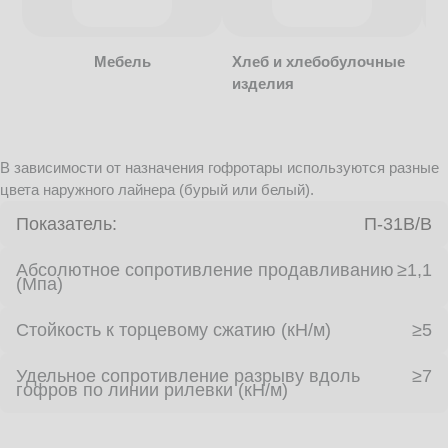
Мебель
Хлеб и хлебобулочные
изделия
В зависимости от назначения гофротары используются разные
цвета наружного лайнера (бурый или белый).
Показатель:
П-31В/B
Абсолютное сопротивление продавливанию
≥1,1
(Мпа)
Стойкость к торцевому сжатию (кН/м)
≥5
Удельное сопротивление разрыву вдоль
≥7
гофров по линии рилевки (кН/м)