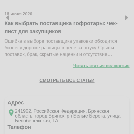
18 июня 2026
1
Как выбрать поставщика гофротары: чек-
К
лист для закупщиков
ж
Ошибка в выборе поставщика упаковки обходится
Н
бизнесу дороже разницы в цене за штуку. Срывы
д
поставок, брак, скрытые наценки и отсутствие…
п
Читать статью полностью
СМОТРЕТЬ ВСЕ СТАТЬИ
Адрес
241902, Российская Федерация, Брянская
область, город Брянск, рп Белые Берега, улица
Белобережская, 1А
Телефон