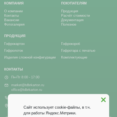
КОМПАНИЯ
ПОКУПАТЕЛЯМ
О компании
Продукция
Контакты
Расчёт стоимости
Вакансии
Документация
Фотогалерея
Полезное
ПРОДУКЦИЯ
Гофрокартон
Гофрокороб
Гофролоток
Гофротара с печатью
Изделия сложной конфигурации
Комплектующие
КОНТАКТЫ
Пн-Пт 8:00 - 17:00
market@tdbrkarton.ru
office@tdbrkarton.ru
+7 (4832) 71-44-42
г. Брянск, рп Белые Берега,
Сайт использует cookie-файлы, в т.ч.
ул. Белобережская, 1А
для работы Яндекс.Метрики.