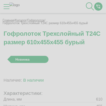
Каталог
Главная
/
Каталог
/
Гофролоток
/
Гофролоток Трехслойный Т24C размер 610x455x455 бурый
Гофролоток Трехслойный Т24C
О Компании
размер 610x455x455 бурый
Контакты
Отзывы
Полезное
Новинка
Вакансии
Документация
Наши технологии
Наличие:
В наличии
Гофротара с печатью
Фотогалерея
Характеристики:
Рассчитать стоимость упаковки
Длина, мм
610
Заказать звонок
Пн-Пт 8:00 - 17:00