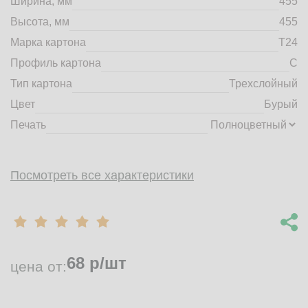
Ширина, мм
455
market@tdbrkarton.ru
Высота, мм
455
+7 (4832) 71-44-42
Марка картона
Т24
г. Брянск, Белобережская улица, 1А
© 2014 - 2026 | ООО ТД "Брянский картон" Все права защищены,
Профиль картона
C
информация принадлежит владельцу сайта. Копирование
Тип картона
Трехслойный
материалов с сайта строго запрещено.
Цвет
Бурый
Печать
Посмотреть все характеристики
68
р/шт
цена от: