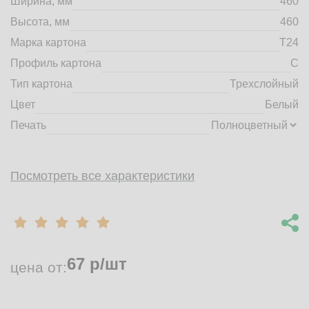
Ширина, мм
460
market@tdbrkarton.ru
Высота, мм
460
+7 (4832) 71-44-42
Марка картона
Т24
г. Брянск, Белобережская улица, 1А
© 2014 - 2026 | ООО ТД "Брянский картон" Все права защищены,
Профиль картона
C
информация принадлежит владельцу сайта. Копирование
Тип картона
Трехслойный
материалов с сайта строго запрещено.
Цвет
Белый
Печать
Посмотреть все характеристики
67
р/шт
цена от: