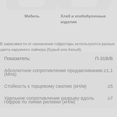
Мебель
Хлеб и хлебобулочные
изделия
В зависимости от назначения гофротары используются разные
цвета наружного лайнера (бурый или белый).
Показатель:
П-31В/B
Абсолютное сопротивление продавливанию
≥1,1
(Мпа)
Стойкость к торцевому сжатию (кН/м)
≥5
Удельное сопротивление разрыву вдоль
≥7
гофров по линии рилевки (кН/м)