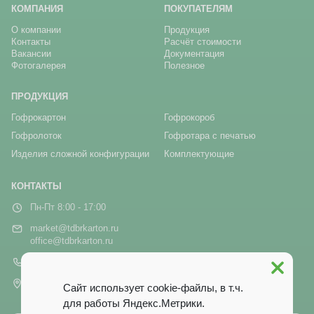
КОМПАНИЯ
ПОКУПАТЕЛЯМ
О компании
Продукция
Контакты
Расчёт стоимости
Вакансии
Документация
Фотогалерея
Полезное
ПРОДУКЦИЯ
Гофрокартон
Гофрокороб
Гофролоток
Гофротара с печатью
Изделия сложной конфигурации
Комплектующие
КОНТАКТЫ
Пн-Пт 8:00 - 17:00
market@tdbrkarton.ru
office@tdbrkarton.ru
+7 (4832) 71-44-42
г. Брянск, рп Белые Берега,
Сайт использует cookie-файлы, в т.ч.
ул. Белобережская, 1А
для работы Яндекс.Метрики.