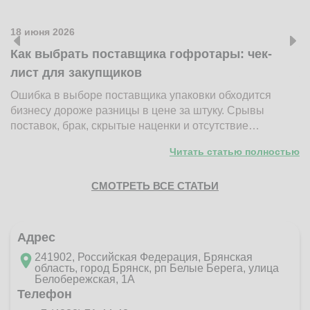
18 июня 2026
1
Как выбрать поставщика гофротары: чек-
К
лист для закупщиков
ж
Ошибка в выборе поставщика упаковки обходится
Н
бизнесу дороже разницы в цене за штуку. Срывы
д
поставок, брак, скрытые наценки и отсутствие…
п
Читать статью полностью
СМОТРЕТЬ ВСЕ СТАТЬИ
Адрес
241902, Российская Федерация, Брянская
область, город Брянск, рп Белые Берега, улица
Белобережская, 1А
Телефон