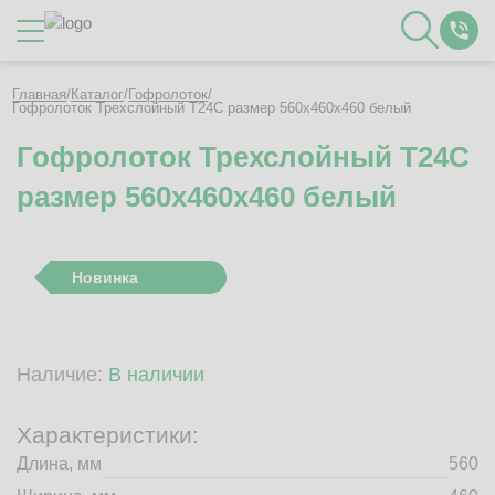
Каталог
Главная
/
Каталог
/
Гофролоток
/
Гофролоток Трехслойный Т24C размер 560x460x460 белый
Гофролоток Трехслойный Т24C
О Компании
размер 560x460x460 белый
Контакты
Отзывы
Полезное
Новинка
Вакансии
Документация
Наши технологии
Наличие:
В наличии
Гофротара с печатью
Фотогалерея
Характеристики:
Рассчитать стоимость упаковки
Длина, мм
560
Заказать звонок
Пн-Пт 8:00 - 17:00