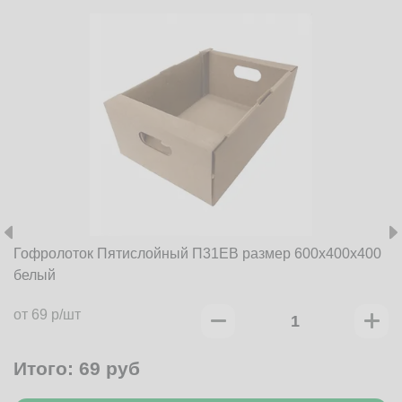
Гофролоток Пятислойный П31EB размер 600x400x400
белый
от 69 р/шт
Итого:
69
руб