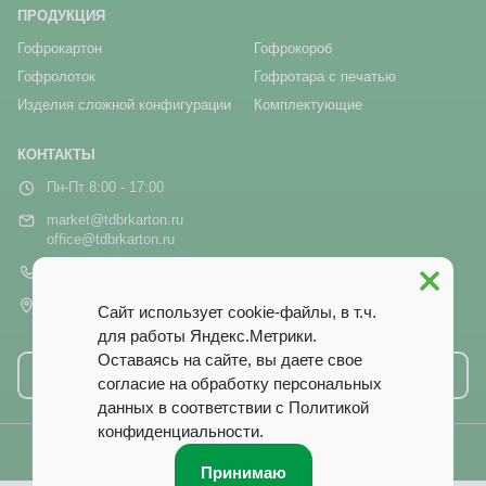
ПРОДУКЦИЯ
Гофрокартон
Гофрокороб
Гофролоток
Гофротара с печатью
Изделия сложной конфигурации
Комплектующие
КОНТАКТЫ
Пн-Пт 8:00 - 17:00
market@tdbrkarton.ru
office@tdbrkarton.ru
+7 (4832) 71-44-42
г. Брянск, рп Белые Берега,
Сайт использует cookie-файлы, в т.ч.
ул. Белобережская, 1А
для работы Яндекс.Метрики.
Оставаясь на сайте, вы даете свое
Написать нам
согласие на обработку персональных
данных в соответствии с
Политикой
конфиденциальности
.
© 2014–2026 ООО ТД «Брянский Картон». Все права защищены.
Принимаю