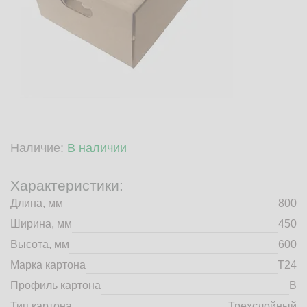
market@tdbrkarton.ru
+7 (4832) 71-44-42
г. Брянск, Белобережская улица, 1А
© 2014 - 2026 | ООО ТД "Брянский картон" Все права защищены,
информация принадлежит владельцу сайта. Копирование
материалов с сайта строго запрещено.
Наличие:
В наличии
Характеристики:
Длина, мм
800
Ширина, мм
450
Высота, мм
600
Марка картона
Т24
Профиль картона
B
Тип картона
Трехслойный