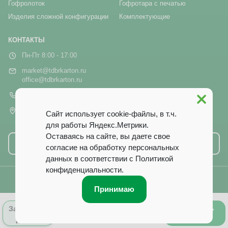
Гофролоток
Гофротара с печатью
Изделия сложной конфигурации
Комплектующие
КОНТАКТЫ
Пн-Пт 8:00 - 17:00
market@tdbrkarton.ru
office@tdbrkarton.ru
+7 (4832) 71-44-42
г. Брянск, рп Белые Берега,
Сайт использует cookie-файлы, в т.ч.
ул. Белобережская, 1А
для работы Яндекс.Метрики.
Оставаясь на сайте, вы даете свое
Написать нам
согласие на обработку персональных
данных в соответствии с
Политикой
конфиденциальности
.
© 2014–2026 ООО ТД «Брянский Картон». Все права защищены.
Принимаю
0
Оформить
Запросить
Лист заказа
заказ
расчёт