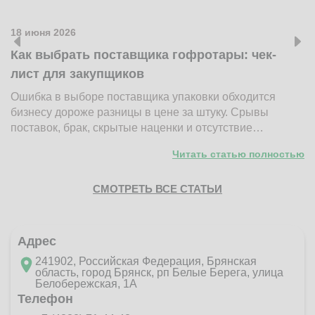
18 июня 2026
1
Как выбрать поставщика гофротары: чек-
К
лист для закупщиков
ж
Ошибка в выборе поставщика упаковки обходится
Н
бизнесу дороже разницы в цене за штуку. Срывы
д
поставок, брак, скрытые наценки и отсутствие…
п
Читать статью полностью
СМОТРЕТЬ ВСЕ СТАТЬИ
Адрес
241902, Российская Федерация, Брянская
область, город Брянск, рп Белые Берега, улица
Белобережская, 1А
Телефон