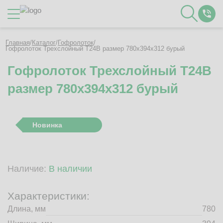
Каталог
Главная
/
Каталог
/
Гофролоток
/
Гофролоток Трехслойный Т24B размер 780x394x312 бурый
Гофролоток Трехслойный Т24B
О Компании
размер 780x394x312 бурый
Контакты
Отзывы
Полезное
Новинка
Вакансии
Документация
Наши технологии
Наличие:
В наличии
Гофротара с печатью
Фотогалерея
Характеристики:
Рассчитать стоимость упаковки
Длина, мм
780
Заказать звонок
Пн-Пт 8:00 - 17:00