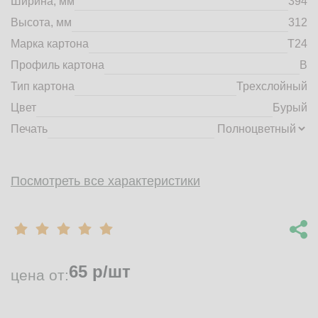
Ширина, мм
394
market@tdbrkarton.ru
Высота, мм
312
+7 (4832) 71-44-42
Марка картона
Т24
г. Брянск, Белобережская улица, 1А
© 2014 - 2026 | ООО ТД "Брянский картон" Все права защищены,
Профиль картона
B
информация принадлежит владельцу сайта. Копирование
Тип картона
Трехслойный
материалов с сайта строго запрещено.
Цвет
Бурый
Печать
Посмотреть все характеристики
65
р/шт
цена от: