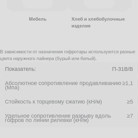
Мебель
Хлеб и хлебобулочные
изделия
В зависимости от назначения гофротары используются разные
цвета наружного лайнера (бурый или белый).
Показатель:
П-31В/B
Абсолютное сопротивление продавливанию
≥1,1
(Мпа)
Стойкость к торцевому сжатию (кН/м)
≥5
Удельное сопротивление разрыву вдоль
≥7
гофров по линии рилевки (кН/м)