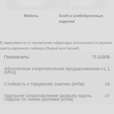
Мебель
Хлеб и хлебобулочные
изделия
В зависимости от назначения гофротары используются разные
цвета наружного лайнера (бурый или белый).
Показатель:
П-31В/B
Абсолютное сопротивление продавливанию
≥1,1
(Мпа)
Стойкость к торцевому сжатию (кН/м)
≥5
Удельное сопротивление разрыву вдоль
≥7
гофров по линии рилевки (кН/м)