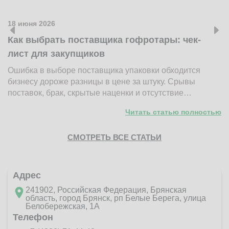
18 июня 2026
1
Как выбрать поставщика гофротары: чек-
К
лист для закупщиков
ж
Ошибка в выборе поставщика упаковки обходится
Н
бизнесу дороже разницы в цене за штуку. Срывы
д
поставок, брак, скрытые наценки и отсутствие…
п
Читать статью полностью
СМОТРЕТЬ ВСЕ СТАТЬИ
Адрес
241902, Российская Федерация, Брянская
область, город Брянск, рп Белые Берега, улица
Белобережская, 1А
Телефон