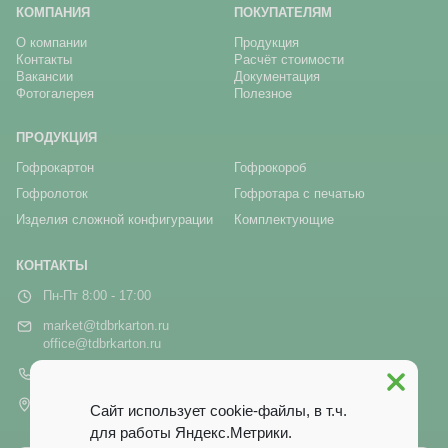
КОМПАНИЯ
ПОКУПАТЕЛЯМ
О компании
Продукция
Контакты
Расчёт стоимости
Вакансии
Документация
Фотогалерея
Полезное
ПРОДУКЦИЯ
Гофрокартон
Гофрокороб
Гофролоток
Гофротара с печатью
Изделия сложной конфигурации
Комплектующие
КОНТАКТЫ
Пн-Пт 8:00 - 17:00
market@tdbrkarton.ru
office@tdbrkarton.ru
+7 (4832) 71-44-42
г. Брянск, рп Белые Берега,
Сайт использует cookie-файлы, в т.ч.
ул. Белобережская, 1А
для работы Яндекс.Метрики.