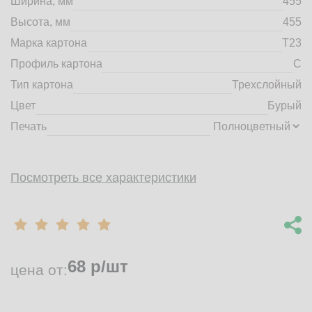
Ширина, мм
455
market@tdbrkarton.ru
Высота, мм
455
+7 (4832) 71-44-42
Марка картона
Т23
г. Брянск, Белобережская улица, 1А
© 2014 - 2026 | ООО ТД "Брянский картон" Все права защищены,
Профиль картона
C
информация принадлежит владельцу сайта. Копирование
Тип картона
Трехслойный
материалов с сайта строго запрещено.
Цвет
Бурый
Печать
Посмотреть все характеристики
68
р/шт
цена от: