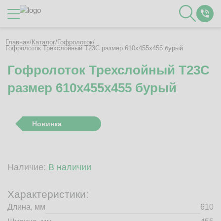
Каталог
Главная
/
Каталог
/
Гофролоток
/
Гофролоток Трехслойный Т23C размер 610x455x455 бурый
Гофролоток Трехслойный Т23C
О Компании
размер 610x455x455 бурый
Контакты
Отзывы
Полезное
Новинка
Вакансии
Документация
Наши технологии
Наличие:
В наличии
Гофротара с печатью
Фотогалерея
Характеристики:
Рассчитать стоимость упаковки
Длина, мм
610
Заказать звонок
Пн-Пт 8:00 - 17:00