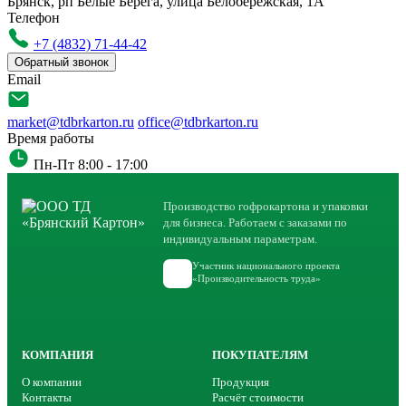
Брянск, рп Белые Берега, улица Белобережская, 1А
Телефон
+7 (4832) 71-44-42
Обратный звонок
Email
market@tdbrkarton.ru
office@tdbrkarton.ru
Время работы
Пн-Пт 8:00 - 17:00
Производство гофрокартона и упаковки
для бизнеса. Работаем с заказами по
индивидуальным параметрам.
Участник национального проекта
«Производительность труда»
КОМПАНИЯ
ПОКУПАТЕЛЯМ
О компании
Продукция
Контакты
Расчёт стоимости