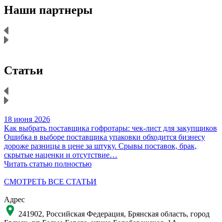
Наши партнеры
Статьи
18 июня 2026
1
Как выбрать поставщика гофротары: чек-лист для закупщиков
К
Ошибка в выборе поставщика упаковки обходится бизнесу
Н
дороже разницы в цене за штуку. Срывы поставок, брак,
д
скрытые наценки и отсутствие…
Читать статью полностью
Ч
СМОТРЕТЬ ВСЕ СТАТЬИ
Адрес
241902, Российская Федерация, Брянская область, город