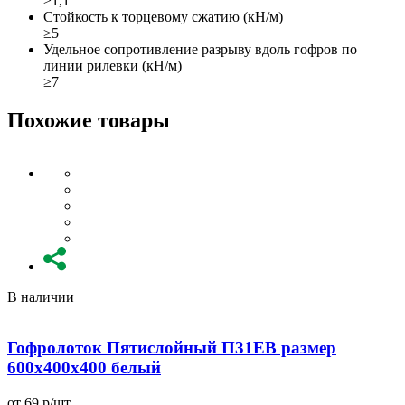
≥1,1
Стойкость к торцевому сжатию (кН/м)
≥5
Удельное сопротивление разрыву вдоль гофров по
линии рилевки (кН/м)
≥7
Похожие товары
В наличии
Гофролоток Пятислойный П31EB размер
600x400x400 белый
от 69 р/шт
о