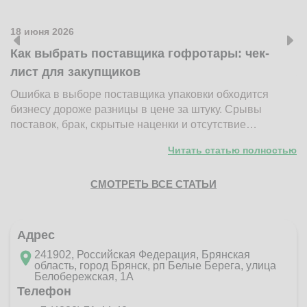
18 июня 2026
1
Как выбрать поставщика гофротары: чек-
К
лист для закупщиков
ж
Ошибка в выборе поставщика упаковки обходится
Н
бизнесу дороже разницы в цене за штуку. Срывы
д
поставок, брак, скрытые наценки и отсутствие…
п
Читать статью полностью
СМОТРЕТЬ ВСЕ СТАТЬИ
Адрес
241902, Российская Федерация, Брянская
область, город Брянск, рп Белые Берега, улица
Белобережская, 1А
Телефон