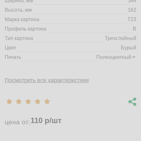
Ширина, мм
544
market@tdbrkarton.ru
Высота, мм
162
+7 (4832) 71-44-42
Марка картона
Т23
г. Брянск, Белобережская улица, 1А
© 2014 - 2026 | ООО ТД "Брянский картон" Все права защищены,
Профиль картона
B
информация принадлежит владельцу сайта. Копирование
Тип картона
Трехслойный
материалов с сайта строго запрещено.
Цвет
Бурый
Печать
Посмотреть все характеристики
110
р/шт
цена от: