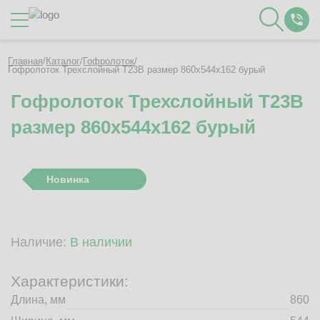
Каталог
Главная
/
Каталог
/
Гофролоток
/
Гофролоток Трехслойный Т23B размер 860x544x162 бурый
Гофролоток Трехслойный Т23B
О Компании
размер 860x544x162 бурый
Контакты
Отзывы
Полезное
Новинка
Вакансии
Документация
Наши технологии
Наличие:
В наличии
Гофротара с печатью
Фотогалерея
Характеристики:
Рассчитать стоимость упаковки
Длина, мм
860
Заказать звонок
Пн-Пт 8:00 - 17:00