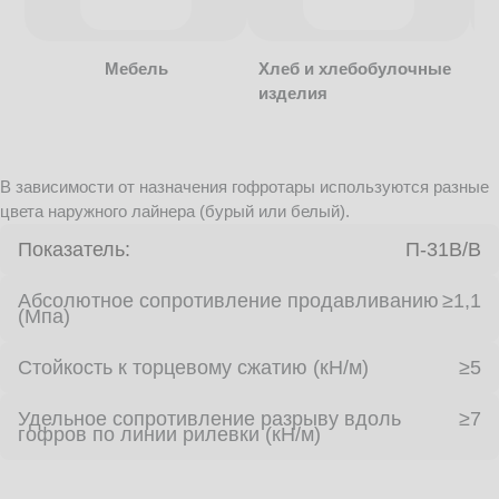
Мебель
Хлеб и хлебобулочные
изделия
В зависимости от назначения гофротары используются разные
цвета наружного лайнера (бурый или белый).
Показатель:
П-31В/B
Абсолютное сопротивление продавливанию
≥1,1
(Мпа)
Стойкость к торцевому сжатию (кН/м)
≥5
Удельное сопротивление разрыву вдоль
≥7
гофров по линии рилевки (кН/м)