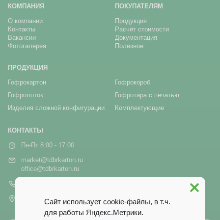
КОМПАНИЯ
ПОКУПАТЕЛЯМ
О компании
Продукция
Контакты
Расчёт стоимости
Вакансии
Документация
Фотогалерея
Полезное
ПРОДУКЦИЯ
Гофрокартон
Гофрокороб
Гофролоток
Гофротара с печатью
Изделия сложной конфигурации
Комплектующие
КОНТАКТЫ
Пн-Пт 8:00 - 17:00
market@tdbrkarton.ru
office@tdbrkarton.ru
+7 (4832) 71-44-42
г. Брянск, рп Белые Берега,
Сайт использует cookie-файлы, в т.ч.
ул. Белобережская, 1А
для работы Яндекс.Метрики.