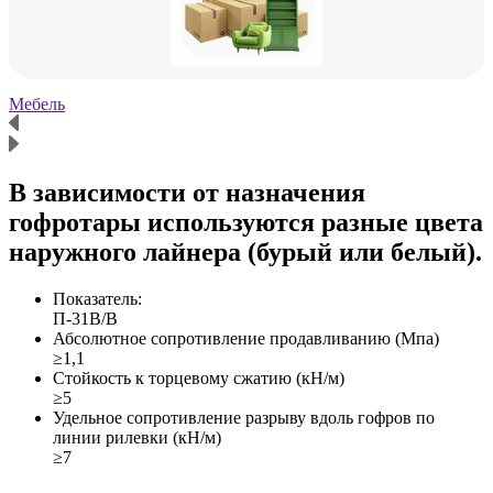
Мебель
Х
В зависимости от назначения
гофротары используются разные цвета
наружного лайнера (бурый или белый).
Показатель:
П-31В/B
Абсолютное сопротивление продавливанию (Мпа)
≥1,1
Стойкость к торцевому сжатию (кН/м)
≥5
Удельное сопротивление разрыву вдоль гофров по
линии рилевки (кН/м)
≥7