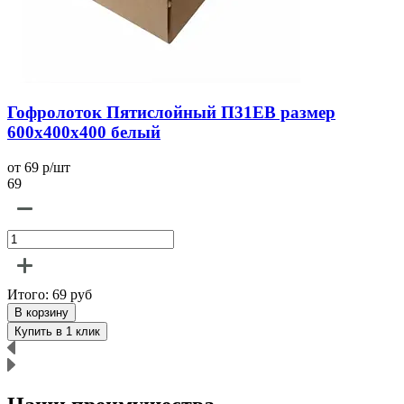
Гофролоток Пятислойный П31EB размер
600x400x400 белый
от 69 р/шт
о
69
6
Итого:
69
руб
В корзину
Купить в 1 клик