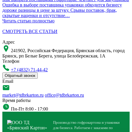
Ошибка в выборе поставщика упаковки обходится бизнесу
Н
дороже разницы в цене за штуку. Срывы поставок, брак,
д
скрытые наценки и отсутствие…
Читать статью полностью
Ч
СМОТРЕТЬ ВСЕ СТАТЬИ
Адрес
241902, Российская Федерация, Брянская область, город
Брянск, рп Белые Берега, улица Белобережская, 1А
Телефон
+7 (4832) 71-44-42
Обратный звонок
Email
market@tdbrkarton.ru
office@tdbrkarton.ru
Время работы
Пн-Пт 8:00 - 17:00
Производство гофрокартона и упаковки
для бизнеса. Работаем с заказами по