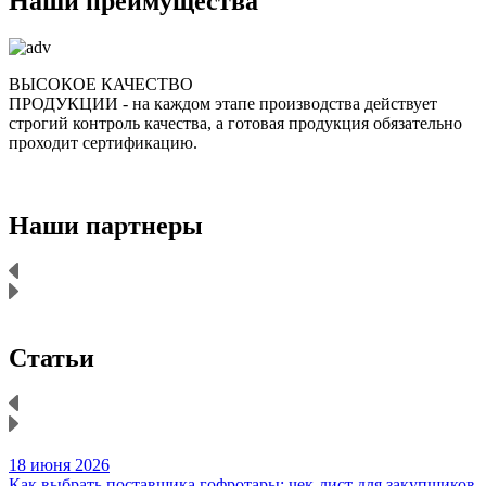
Наши преимущества
ВЫСОКОЕ КАЧЕСТВО
ПРОДУКЦИИ
- на каждом этапе производства действует
строгий контроль качества, а готовая продукция обязательно
р
проходит сертификацию.
п
Наши партнеры
Статьи
18 июня 2026
1
Как выбрать поставщика гофротары: чек-лист для закупщиков
К