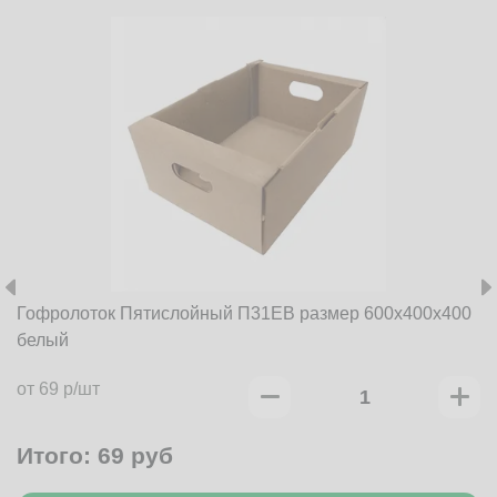
Гофролоток Пятислойный П31EB размер 600x400x400
белый
от 69 р/шт
Итого:
69
руб