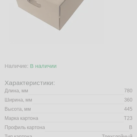
market@tdbrkarton.ru
+7 (4832) 71-44-42
г. Брянск, Белобережская улица, 1А
© 2014 - 2026 | ООО ТД "Брянский картон" Все права защищены,
информация принадлежит владельцу сайта. Копирование
материалов с сайта строго запрещено.
Наличие:
В наличии
Характеристики:
Длина, мм
780
Ширина, мм
360
Высота, мм
445
Марка картона
Т23
Профиль картона
B
Тип картона
Трехслойный