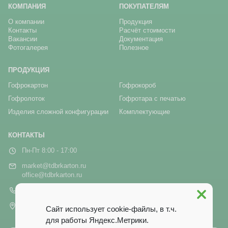
КОМПАНИЯ
ПОКУПАТЕЛЯМ
О компании
Продукция
Контакты
Расчёт стоимости
Вакансии
Документация
Фотогалерея
Полезное
ПРОДУКЦИЯ
Гофрокартон
Гофрокороб
Гофролоток
Гофротара с печатью
Изделия сложной конфигурации
Комплектующие
КОНТАКТЫ
Пн-Пт 8:00 - 17:00
market@tdbrkarton.ru
office@tdbrkarton.ru
+7 (4832) 71-44-42
г. Брянск, рп Белые Берега,
Сайт использует cookie-файлы, в т.ч.
ул. Белобережская, 1А
для работы Яндекс.Метрики.