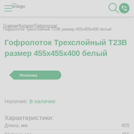
Каталог
Главная
/
Каталог
/
Гофролоток
/
Гофролоток Трехслойный Т23B размер 455x455x400 белый
Гофролоток Трехслойный Т23B
О Компании
размер 455x455x400 белый
Контакты
Отзывы
Полезное
Новинка
Вакансии
Документация
Наши технологии
Наличие:
В наличии
Гофротара с печатью
Фотогалерея
Характеристики:
Рассчитать стоимость упаковки
Длина, мм
455
Заказать звонок
Пн-Пт 8:00 - 17:00