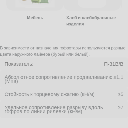
Мебель
Хлеб и хлебобулочные
изделия
В зависимости от назначения гофротары используются разные
цвета наружного лайнера (бурый или белый).
Показатель:
П-31В/B
Абсолютное сопротивление продавливанию
≥1,1
(Мпа)
Стойкость к торцевому сжатию (кН/м)
≥5
Удельное сопротивление разрыву вдоль
≥7
гофров по линии рилевки (кН/м)