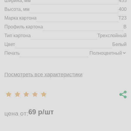
Ширина, мм
455
market@tdbrkarton.ru
Высота, мм
400
+7 (4832) 71-44-42
Марка картона
Т23
г. Брянск, Белобережская улица, 1А
© 2014 - 2026 | ООО ТД "Брянский картон" Все права защищены,
Профиль картона
B
информация принадлежит владельцу сайта. Копирование
Тип картона
Трехслойный
материалов с сайта строго запрещено.
Цвет
Белый
Печать
Посмотреть все характеристики
69
р/шт
цена от: