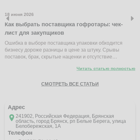
18 июня 2026
1
Как выбрать поставщика гофротары: чек-
К
лист для закупщиков
ж
Ошибка в выборе поставщика упаковки обходится
Н
бизнесу дороже разницы в цене за штуку. Срывы
д
поставок, брак, скрытые наценки и отсутствие…
п
Читать статью полностью
СМОТРЕТЬ ВСЕ СТАТЬИ
Адрес
241902, Российская Федерация, Брянская
область, город Брянск, рп Белые Берега, улица
Белобережская, 1А
Телефон