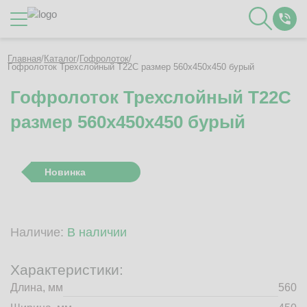
Каталог
Главная
/
Каталог
/
Гофролоток
/
Гофролоток Трехслойный Т22C размер 560x450x450 бурый
Гофролоток Трехслойный Т22C
О Компании
размер 560x450x450 бурый
Контакты
Отзывы
Полезное
Новинка
Вакансии
Документация
Наши технологии
Наличие:
В наличии
Гофротара с печатью
Фотогалерея
Характеристики:
Рассчитать стоимость упаковки
Длина, мм
560
Заказать звонок
Пн-Пт 8:00 - 17:00