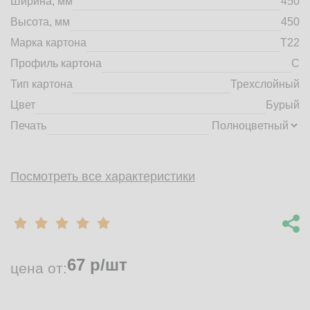
Ширина, мм
450
market@tdbrkarton.ru
Высота, мм
450
+7 (4832) 71-44-42
Марка картона
Т22
г. Брянск, Белобережская улица, 1А
© 2014 - 2026 | ООО ТД "Брянский картон" Все права защищены,
Профиль картона
C
информация принадлежит владельцу сайта. Копирование
Тип картона
Трехслойный
материалов с сайта строго запрещено.
Цвет
Бурый
Печать
Посмотреть все характеристики
67
р/шт
цена от: