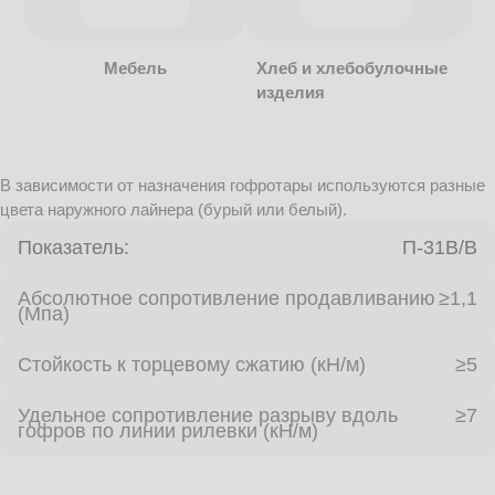
Мебель
Хлеб и хлебобулочные
изделия
В зависимости от назначения гофротары используются разные
цвета наружного лайнера (бурый или белый).
Показатель:
П-31В/B
Абсолютное сопротивление продавливанию
≥1,1
(Мпа)
Стойкость к торцевому сжатию (кН/м)
≥5
Удельное сопротивление разрыву вдоль
≥7
гофров по линии рилевки (кН/м)