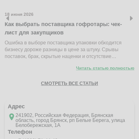
18 июня 2026
1
Как выбрать поставщика гофротары: чек-
К
лист для закупщиков
ж
Ошибка в выборе поставщика упаковки обходится
Н
бизнесу дороже разницы в цене за штуку. Срывы
д
поставок, брак, скрытые наценки и отсутствие…
п
Читать статью полностью
СМОТРЕТЬ ВСЕ СТАТЬИ
Адрес
241902, Российская Федерация, Брянская
область, город Брянск, рп Белые Берега, улица
Белобережская, 1А
Телефон