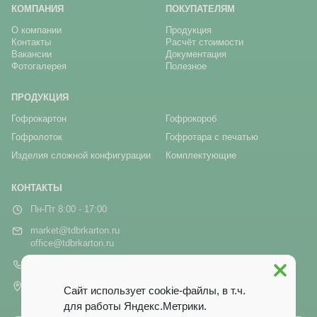
КОМПАНИЯ
ПОКУПАТЕЛЯМ
О компании
Продукция
Контакты
Расчёт стоимости
Вакансии
Документация
Фотогалерея
Полезное
ПРОДУКЦИЯ
Гофрокартон
Гофрокороб
Гофролоток
Гофротара с печатью
Изделия сложной конфигурации
Комплектующие
КОНТАКТЫ
Пн-Пт 8:00 - 17:00
market@tdbrkarton.ru
office@tdbrkarton.ru
+7 (4832) 71-44-42
г. Брянск, рп Белые Берега,
Сайт использует cookie-файлы, в т.ч.
ул. Белобережская, 1А
для работы Яндекс.Метрики.