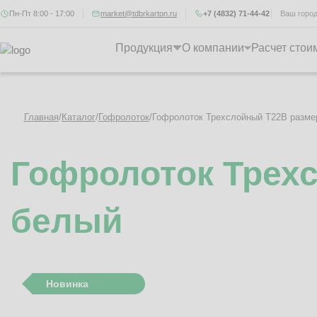
Пн-Пт 8:00 - 17:00
market@tdbrkarton.ru
+7 (4832) 71-44-42
Ваш горо
Продукция
О компании
Расчет стои
Главная
/
Каталог
/
Гофролоток
/
Гофролоток Трехслойный Т22B разме
Гофролоток Трех
белый
Новинка