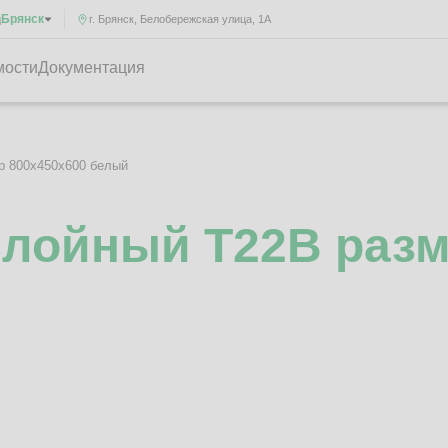
Брянск
д
г. Брянск, Белобережская улица, 1А
мости
Документация
р 800x450x600 белый
слойный Т22B разм