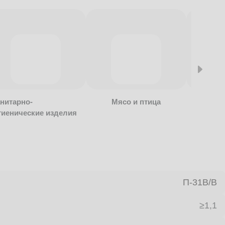
нитарно-
Мясо и птица
Алкогол
гиенические изделия
безалко
продукц
П-31В/B
≥1,1