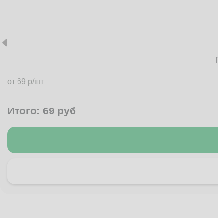
от 69 р/шт
Итого:
69
руб