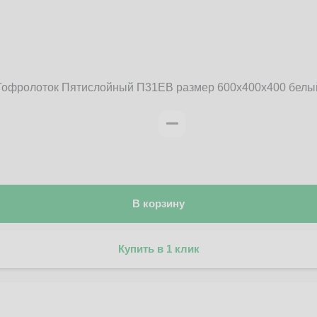
Гофролоток Пятислойный П31EB размер 600x400x400 белы
В корзину
Купить в 1 клик