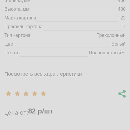
Ширина, мм
460
market@tdbrkarton.ru
Высота, мм
480
+7 (4832) 71-44-42
Марка картона
Т22
г. Брянск, Белобережская улица, 1А
© 2014 - 2026 | ООО ТД "Брянский картон" Все права защищены,
Профиль картона
B
информация принадлежит владельцу сайта. Копирование
Тип картона
Трехслойный
материалов с сайта строго запрещено.
Цвет
Белый
Печать
Посмотреть все характеристики
82
р/шт
цена от: