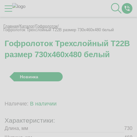
Каталог
Главная
/
Каталог
/
Гофролоток
/
Гофролоток Трехслойный Т22B размер 730x460x480 белый
Гофролоток Трехслойный Т22B
О Компании
размер 730x460x480 белый
Контакты
Отзывы
Полезное
Новинка
Вакансии
Документация
Наши технологии
Наличие:
В наличии
Гофротара с печатью
Фотогалерея
Характеристики:
Рассчитать стоимость упаковки
Длина, мм
730
Заказать звонок
Пн-Пт 8:00 - 17:00