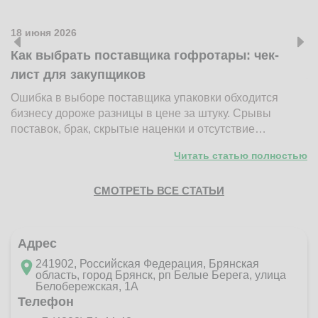
18 июня 2026
1
Как выбрать поставщика гофротары: чек-
К
лист для закупщиков
ж
Ошибка в выборе поставщика упаковки обходится
Н
бизнесу дороже разницы в цене за штуку. Срывы
д
поставок, брак, скрытые наценки и отсутствие…
п
Читать статью полностью
СМОТРЕТЬ ВСЕ СТАТЬИ
Адрес
241902, Российская Федерация, Брянская
область, город Брянск, рп Белые Берега, улица
Белобережская, 1А
Телефон