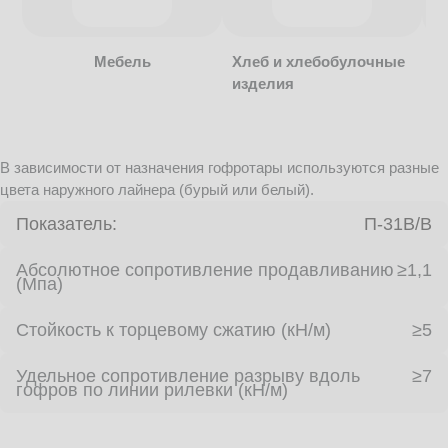
Мебель
Хлеб и хлебобулочные
изделия
В зависимости от назначения гофротары используются разные
цвета наружного лайнера (бурый или белый).
Показатель:
П-31В/B
Абсолютное сопротивление продавливанию
≥1,1
(Мпа)
Стойкость к торцевому сжатию (кН/м)
≥5
Удельное сопротивление разрыву вдоль
≥7
гофров по линии рилевки (кН/м)