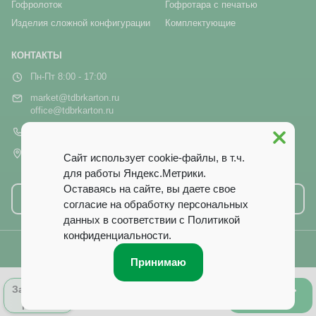
Гофролоток
Гофротара с печатью
Изделия сложной конфигурации
Комплектующие
КОНТАКТЫ
Пн-Пт 8:00 - 17:00
market@tdbrkarton.ru
office@tdbrkarton.ru
+7 (4832) 71-44-42
г. Брянск, рп Белые Берега,
Сайт использует cookie-файлы, в т.ч.
ул. Белобережская, 1А
для работы Яндекс.Метрики.
Оставаясь на сайте, вы даете свое
Написать нам
согласие на обработку персональных
данных в соответствии с
Политикой
конфиденциальности
.
© 2014–2026 ООО ТД «Брянский Картон». Все права защищены.
Принимаю
0
Оформить
Запросить
Лист заказа
заказ
расчёт