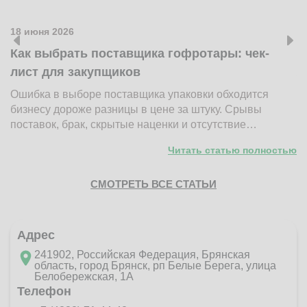
18 июня 2026
1
Как выбрать поставщика гофротары: чек-
К
лист для закупщиков
ж
Ошибка в выборе поставщика упаковки обходится
Н
бизнесу дороже разницы в цене за штуку. Срывы
д
поставок, брак, скрытые наценки и отсутствие…
п
Читать статью полностью
СМОТРЕТЬ ВСЕ СТАТЬИ
Адрес
241902, Российская Федерация, Брянская
область, город Брянск, рп Белые Берега, улица
Белобережская, 1А
Телефон