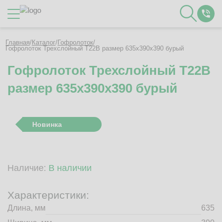
Каталог
Главная
/
Каталог
/
Гофролоток
/
Гофролоток Трехслойный Т22B размер 635x390x390 бурый
Гофролоток Трехслойный Т22B
О Компании
размер 635x390x390 бурый
Контакты
Отзывы
Полезное
Новинка
Вакансии
Документация
Наши технологии
Наличие:
В наличии
Гофротара с печатью
Фотогалерея
Характеристики:
Рассчитать стоимость упаковки
Длина, мм
635
Заказать звонок
Пн-Пт 8:00 - 17:00