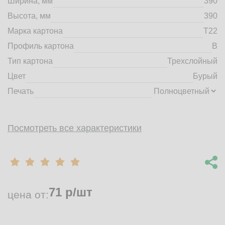
Ширина, мм
390
market@tdbrkarton.ru
Высота, мм
390
+7 (4832) 71-44-42
Марка картона
Т22
г. Брянск, Белобережская улица, 1А
© 2014 - 2026 | ООО ТД "Брянский картон" Все права защищены,
Профиль картона
B
информация принадлежит владельцу сайта. Копирование
Тип картона
Трехслойный
материалов с сайта строго запрещено.
Цвет
Бурый
Печать
Посмотреть все характеристики
71
р/шт
цена от: