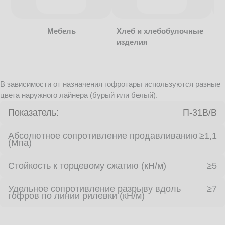
Мебель
Хлеб и хлебобулочные
изделия
В зависимости от назначения гофротары используются разные
цвета наружного лайнера (бурый или белый).
Показатель:
П-31В/B
Абсолютное сопротивление продавливанию
≥1,1
(Мпа)
Стойкость к торцевому сжатию (кН/м)
≥5
Удельное сопротивление разрыву вдоль
≥7
гофров по линии рилевки (кН/м)