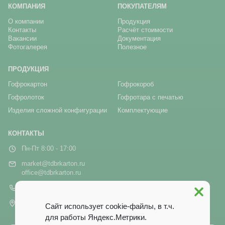
КОМПАНИЯ
ПОКУПАТЕЛЯМ
О компании
Продукция
Контакты
Расчёт стоимости
Вакансии
Документация
Фотогалерея
Полезное
ПРОДУКЦИЯ
Гофрокартон
Гофрокороб
Гофролоток
Гофротара с печатью
Изделия сложной конфигурации
Комплектующие
КОНТАКТЫ
Пн-Пт 8:00 - 17:00
market@tdbrkarton.ru
office@tdbrkarton.ru
+7 (4832) 71-44-42
г. Брянск, рп Белые Берега,
Сайт использует cookie-файлы, в т.ч.
ул. Белобережская, 1А
для работы Яндекс.Метрики.