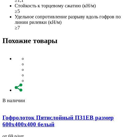
≥1,1
Стойкость к торцевому сжатию (кН/м)
≥5
Удельное сопротивление разрыву вдоль гофров по
линии рилевки (кН/м)
≥7
Похожие товары
В наличии
Гофролоток Пятислойный П31EB размер
600x400x400 белый
от 69 р/шт
о