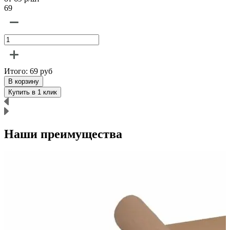
69
6
Итого:
69
руб
В корзину
Купить в 1 клик
Наши преимущества
р
п