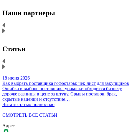
Наши партнеры
Статьи
18 июня 2026
1
Как выбрать поставщика гофротары: чек-лист для закупщиков
К
Ошибка в выборе поставщика упаковки обходится бизнесу
Н
дороже разницы в цене за штуку. Срывы поставок, брак,
д
скрытые наценки и отсутствие…
Читать статью полностью
Ч
СМОТРЕТЬ ВСЕ СТАТЬИ
Адрес