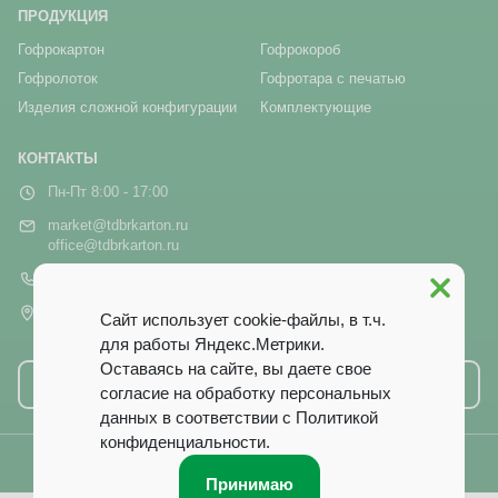
ПРОДУКЦИЯ
Гофрокартон
Гофрокороб
Гофролоток
Гофротара с печатью
Изделия сложной конфигурации
Комплектующие
КОНТАКТЫ
Пн-Пт 8:00 - 17:00
market@tdbrkarton.ru
office@tdbrkarton.ru
+7 (4832) 71-44-42
г. Брянск, рп Белые Берега,
Сайт использует cookie-файлы, в т.ч.
ул. Белобережская, 1А
для работы Яндекс.Метрики.
Оставаясь на сайте, вы даете свое
Написать нам
согласие на обработку персональных
данных в соответствии с
Политикой
конфиденциальности
.
© 2014–2026 ООО ТД «Брянский Картон». Все права защищены.
Принимаю