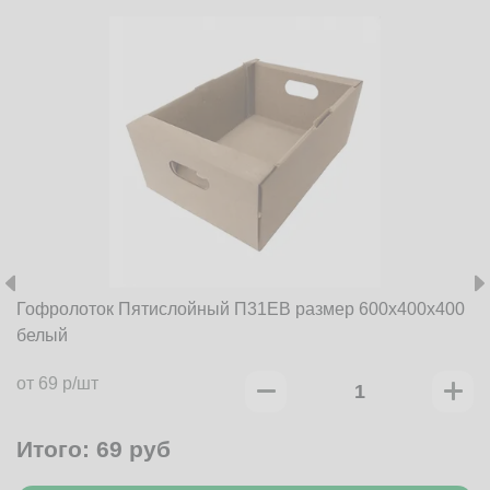
Гофролоток Пятислойный П31EB размер 600x400x400
белый
от 69 р/шт
Итого:
69
руб