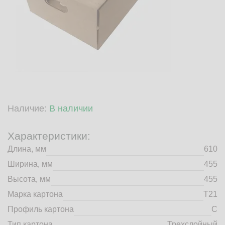
market@tdbrkarton.ru
+7 (4832) 71-44-42
г. Брянск, Белобережская улица, 1А
© 2014 - 2026 | ООО ТД "Брянский картон" Все права защищены,
информация принадлежит владельцу сайта. Копирование
материалов с сайта строго запрещено.
Наличие:
В наличии
Характеристики:
Длина, мм
610
Ширина, мм
455
Высота, мм
455
Марка картона
Т21
Профиль картона
C
Тип картона
Трехслойный