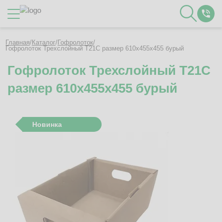
Каталог
Главная
/
Каталог
/
Гофролоток
/
Гофролоток Трехслойный Т21C размер 610x455x455 бурый
Гофролоток Трехслойный Т21C
О Компании
размер 610x455x455 бурый
Контакты
Отзывы
Полезное
Новинка
Вакансии
Документация
Наши технологии
Гофротара с печатью
Фотогалерея
Рассчитать стоимость упаковки
Заказать звонок
Пн-Пт 8:00 - 17:00