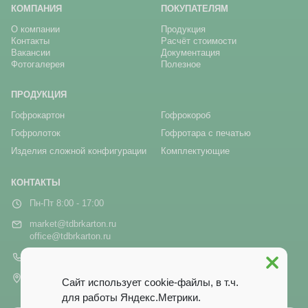
КОМПАНИЯ
ПОКУПАТЕЛЯМ
О компании
Продукция
Контакты
Расчёт стоимости
Вакансии
Документация
Фотогалерея
Полезное
ПРОДУКЦИЯ
Гофрокартон
Гофрокороб
Гофролоток
Гофротара с печатью
Изделия сложной конфигурации
Комплектующие
КОНТАКТЫ
Пн-Пт 8:00 - 17:00
market@tdbrkarton.ru
office@tdbrkarton.ru
+7 (4832) 71-44-42
г. Брянск, рп Белые Берега,
Сайт использует cookie-файлы, в т.ч.
ул. Белобережская, 1А
для работы Яндекс.Метрики.