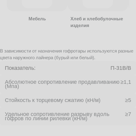
Мебель
Хлеб и хлебобулочные
изделия
В зависимости от назначения гофротары используются разные
цвета наружного лайнера (бурый или белый).
Показатель:
П-31В/B
Абсолютное сопротивление продавливанию
≥1,1
(Мпа)
Стойкость к торцевому сжатию (кН/м)
≥5
Удельное сопротивление разрыву вдоль
≥7
гофров по линии рилевки (кН/м)