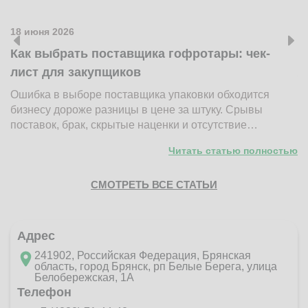
18 июня 2026
1
Как выбрать поставщика гофротары: чек-
К
лист для закупщиков
ж
Ошибка в выборе поставщика упаковки обходится
Н
бизнесу дороже разницы в цене за штуку. Срывы
д
поставок, брак, скрытые наценки и отсутствие…
п
Читать статью полностью
СМОТРЕТЬ ВСЕ СТАТЬИ
Адрес
241902, Российская Федерация, Брянская
область, город Брянск, рп Белые Берега, улица
Белобережская, 1А
Телефон