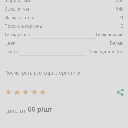
Ширина, мм
360
market@tdbrkarton.ru
Высота, мм
540
+7 (4832) 71-44-42
Марка картона
Т21
г. Брянск, Белобережская улица, 1А
© 2014 - 2026 | ООО ТД "Брянский картон" Все права защищены,
Профиль картона
C
информация принадлежит владельцу сайта. Копирование
Тип картона
Трехслойный
материалов с сайта строго запрещено.
Цвет
Белый
Печать
Посмотреть все характеристики
66
р/шт
цена от: