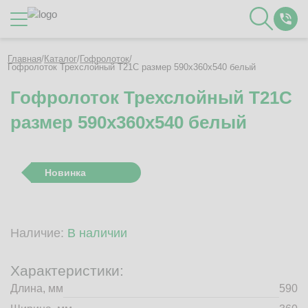
Каталог
Главная
/
Каталог
/
Гофролоток
/
Гофролоток Трехслойный Т21C размер 590x360x540 белый
Гофролоток Трехслойный Т21C
О Компании
размер 590x360x540 белый
Контакты
Отзывы
Полезное
Новинка
Вакансии
Документация
Наши технологии
Наличие:
В наличии
Гофротара с печатью
Фотогалерея
Характеристики:
Рассчитать стоимость упаковки
Длина, мм
590
Заказать звонок
Пн-Пт 8:00 - 17:00