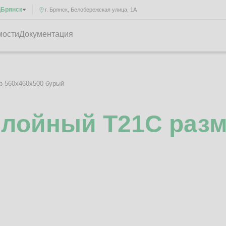
Брянск
д
г. Брянск, Белобережская улица, 1А
мости
Документация
р 560x460x500 бурый
слойный Т21C разм