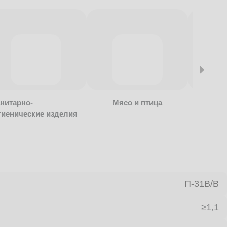
нитарно-
Мясо и птица
Алкогол
гиенические изделия
безалко
продукц
П-31В/B
≥1,1