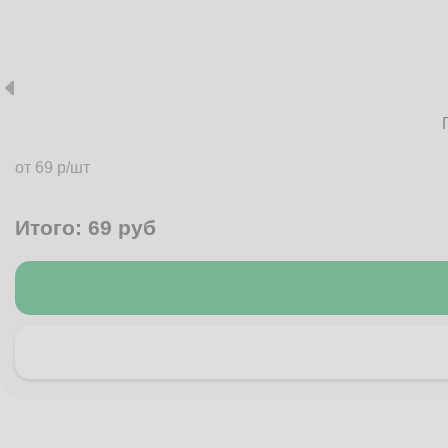
от 69 р/шт
Итого:
69
руб