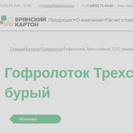
Пн-Пт 8:00 - 17:00
market@tdbrkarton.ru
+7 (4832) 71-44-42
Ваш горо
Продукция
О компании
Расчет стои
Главная
/
Каталог
/
Гофролоток
/
Гофролоток Трехслойный Т21C разме
Гофролоток Трех
бурый
Новинка