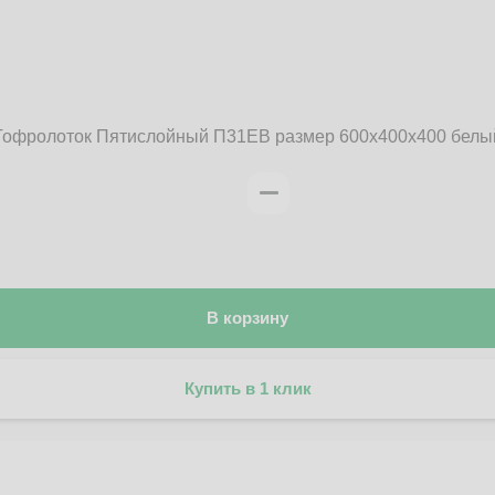
Гофролоток Пятислойный П31EB размер 600x400x400 белы
В корзину
Купить в 1 клик