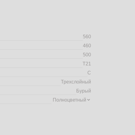
560
460
500
Т21
C
Трехслойный
Бурый