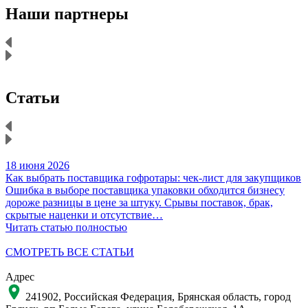
Наши партнеры
Статьи
18 июня 2026
1
Как выбрать поставщика гофротары: чек-лист для закупщиков
К
Ошибка в выборе поставщика упаковки обходится бизнесу
Н
дороже разницы в цене за штуку. Срывы поставок, брак,
д
скрытые наценки и отсутствие…
Читать статью полностью
Ч
СМОТРЕТЬ ВСЕ СТАТЬИ
Адрес
241902, Российская Федерация, Брянская область, город