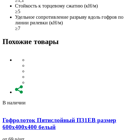
≥1,1
Стойкость к торцевому сжатию (кН/м)
≥5
Удельное сопротивление разрыву вдоль гофров по
линии рилевки (кН/м)
≥7
Похожие товары
В наличии
Гофролоток Пятислойный П31EB размер
600x400x400 белый
от 69 р/шт
о