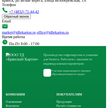
Брянск, рп Белые Берега, улица Белобережская, 1А
Телефон
+7 (4832) 71-44-42
Обратный звонок
Email
market@tdbrkarton.ru
office@tdbrkarton.ru
Время работы
Пн-Пт 8:00 - 17:00
Производство гофрокартона и упаковки
для бизнеса. Работаем с заказами по
индивидуальным параметрам.
Участник национального проекта
«Производительность труда»
КОМПАНИЯ
ПОКУПАТЕЛЯМ
О компании
Продукция
Контакты
Расчёт стоимости