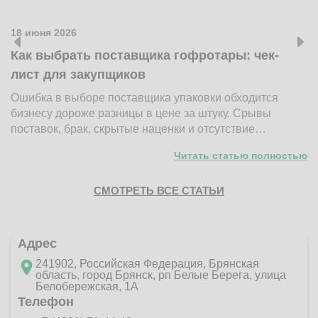
18 июня 2026
1
Как выбрать поставщика гофротары: чек-
К
лист для закупщиков
ж
Ошибка в выборе поставщика упаковки обходится
Н
бизнесу дороже разницы в цене за штуку. Срывы
д
поставок, брак, скрытые наценки и отсутствие…
п
Читать статью полностью
СМОТРЕТЬ ВСЕ СТАТЬИ
Адрес
241902, Российская Федерация, Брянская
область, город Брянск, рп Белые Берега, улица
Белобережская, 1А
Телефон