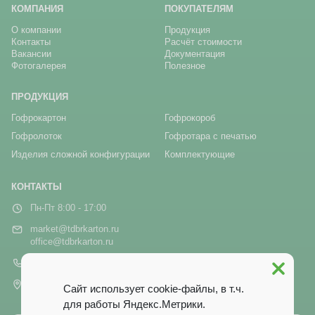
КОМПАНИЯ
ПОКУПАТЕЛЯМ
О компании
Продукция
Контакты
Расчёт стоимости
Вакансии
Документация
Фотогалерея
Полезное
ПРОДУКЦИЯ
Гофрокартон
Гофрокороб
Гофролоток
Гофротара с печатью
Изделия сложной конфигурации
Комплектующие
КОНТАКТЫ
Пн-Пт 8:00 - 17:00
market@tdbrkarton.ru
office@tdbrkarton.ru
+7 (4832) 71-44-42
г. Брянск, рп Белые Берега,
Сайт использует cookie-файлы, в т.ч.
ул. Белобережская, 1А
для работы Яндекс.Метрики.