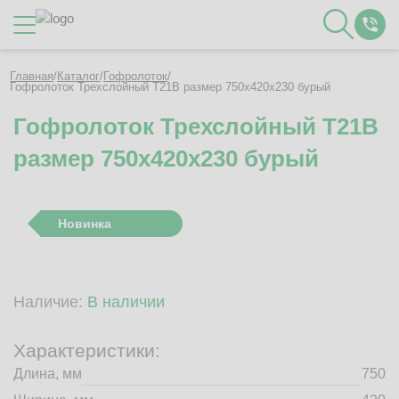
Каталог
Главная
/
Каталог
/
Гофролоток
/
Гофролоток Трехслойный Т21B размер 750x420x230 бурый
Гофролоток Трехслойный Т21B
О Компании
размер 750x420x230 бурый
Контакты
Отзывы
Полезное
Новинка
Вакансии
Документация
Наши технологии
Наличие:
В наличии
Гофротара с печатью
Фотогалерея
Характеристики:
Рассчитать стоимость упаковки
Длина, мм
750
Заказать звонок
Пн-Пт 8:00 - 17:00