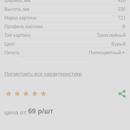
Ширина, мм
420
market@tdbrkarton.ru
Высота, мм
230
+7 (4832) 71-44-42
Марка картона
Т21
г. Брянск, Белобережская улица, 1А
© 2014 - 2026 | ООО ТД "Брянский картон" Все права защищены,
Профиль картона
B
информация принадлежит владельцу сайта. Копирование
Тип картона
Трехслойный
материалов с сайта строго запрещено.
Цвет
Бурый
Печать
Посмотреть все характеристики
69
р/шт
цена от: