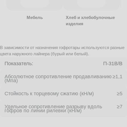
Мебель
Хлеб и хлебобулочные
изделия
В зависимости от назначения гофротары используются разные
цвета наружного лайнера (бурый или белый).
Показатель:
П-31В/B
Абсолютное сопротивление продавливанию
≥1,1
(Мпа)
Стойкость к торцевому сжатию (кН/м)
≥5
Удельное сопротивление разрыву вдоль
≥7
гофров по линии рилевки (кН/м)